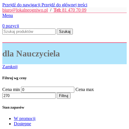
Przejdź do nawigacji
Przejdź do głównej treści
biuro@lokalneogniwo.pl
/
Tel:
81 470 70 09
Menu
0
pozycji
Szukaj
dla Nauczyciela
Zamknij
Filtruj wg ceny
Cena min
Cena max
Filtruj
Stan zapasów
W promocji
Dostępne