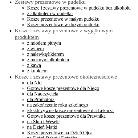
Zestawy prezentowe w pudełku
Kosze i zestawy prezentowe w pudełku bez alkoholu
z alkoholem w pudełku
Kosze prezentowe w małym pudełku
Kosze prezentowe w dużym pudełku
Kosze i zestawy prezentowe z wyjątkowym
produktem
z miodem pitnym
z winem
z nalewką/likierem
z mocnym alkoholem
z kawą
z kubkiem
Kosze i zestawy prezentowe okolicznościowe
dla Niej
Gotowe kosze prezentowe dla Niego
dla Nauczyciela
dla Promotora
na zakończenie roku szkolnego
Ekskluzywne kosze prezentowe dla Lekarza
Gotowe kosze prezentowe dla Prawnika
na Ślub i Wesele
na Dzień Matki
Kosze prezentowe na Dzień Ojca