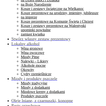
na Dzień Babci i Dziadka
na Boże Narodzenie
Kosze i zestawy świąteczne na Wielkanoc
Kosze prezentowe na urodziny, imieniny, jubileusze
na imprezę
Kosze prezentowe na Komunię Świętą i Chrzest
Kosze i zestawy prezentowe na Walentynki
upominki powitalne
zamiast kwiatka
Stwórz własny zestaw prezentowy
Lokalny alkohol
Wina gronowe
Wina owocowe
Miody Pitne
Nalewki – Likiery
Alkohole mocne
Okowity
Cydry rzemieślnicze
Miody i produkty pszczele
Miody tradycyjne
Miody z dodatkami
Miodowe kremy z dodatkami
Produkty pszczele
Oleje lniane, z czarnuszki, konopne
Pasty orzechowe