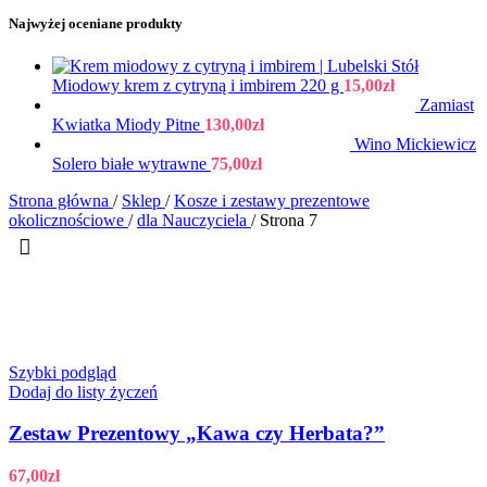
Najwyżej oceniane produkty
Miodowy krem z cytryną i imbirem 220 g
15,00
zł
Zamiast
Kwiatka Miody Pitne
130,00
zł
Wino Mickiewicz
Solero białe wytrawne
75,00
zł
Strona główna
/
Sklep
/
Kosze i zestawy prezentowe
okolicznościowe
/
dla Nauczyciela
/
Strona 7
Szybki podgląd
Dodaj do listy życzeń
Zestaw Prezentowy „Kawa czy Herbata?”
67,00
zł