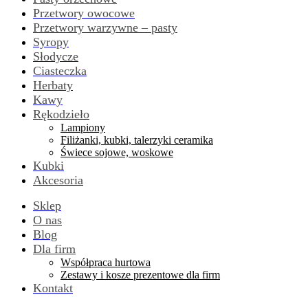
Przetwory owocowe
Przetwory warzywne – pasty
Syropy
Słodycze
Ciasteczka
Herbaty
Kawy
Rękodzieło
Lampiony
Filiżanki, kubki, talerzyki ceramika
Świece sojowe, woskowe
Kubki
Akcesoria
Sklep
O nas
Blog
Dla firm
Współpraca hurtowa
Zestawy i kosze prezentowe dla firm
Kontakt