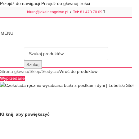
Przejdź do nawigacji
Przejdź do głównej treści
biuro@lokalneogniwo.pl
/
Tel:
81 470 70 09
MENU
Szukaj
Strona główna
/
Sklep
/
Słodycze
Wróć do produktów
Wyprzedane
Kliknij, aby powiększyć