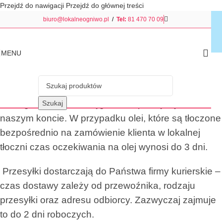
Przejdź do nawigacji
Przejdź do głównej treści
Czas realizacji zamówienia
biuro@lokalneogniwo.pl
/
Tel:
81 470 70 09
Strona główna
/
Czas realizacji zamówienia
MENU
Czas realizacji zamówienia
Zamówienia są realizowane najczęściej tego
samego dnia po zaksięgowaniu pieniędzy na
Szukaj
naszym koncie. W przypadku olei, które są tłoczone
bezpośrednio na zamówienie klienta w lokalnej
tłoczni czas oczekiwania na olej wynosi do 3 dni.
Przesyłki dostarczają do Państwa firmy kurierskie –
czas dostawy zależy od przewoźnika, rodzaju
przesyłki oraz adresu odbiorcy. Zazwyczaj zajmuje
to do 2 dni roboczych.