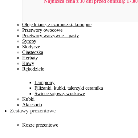
Najniższa cena z 30 dni przed obniżką:
17,00
Oleje lniane, z czarnuszki, konopne
Przetwory owocowe
Przetwory warzywne – pasty
Syropy
Słodycze
Ciasteczka
Herbaty
Kawy
Rękodzieło
Lampiony
Filiżanki, kubki, talerzyki ceramika
Świece sojowe, woskowe
Kubki
Akcesoria
Zestawy prezentowe
Kosze prezentowe