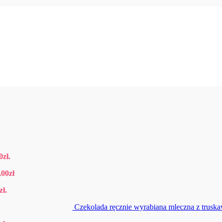
0
zł
.
,00
zł
zł
.
Czekolada ręcznie wyrabiana mleczna z trus