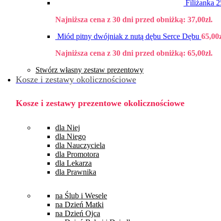
Filiżanka
Najniższa cena z 30 dni przed obniżką:
37,00
zł
.
Miód pitny dwójniak z nutą dębu Serce Dębu
65,00
Najniższa cena z 30 dni przed obniżką:
65,00
zł
.
Stwórz własny zestaw prezentowy
Kosze i zestawy okolicznościowe
Kosze i zestawy prezentowe okolicznościowe
dla Niej
dla Niego
dla Nauczyciela
dla Promotora
dla Lekarza
dla Prawnika
na Ślub i Wesele
na Dzień Matki
na Dzień Ojca