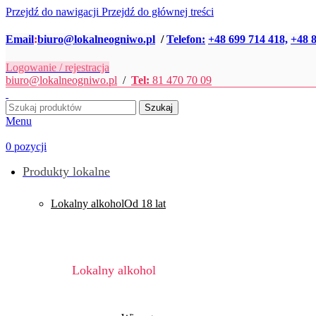
Przejdź do nawigacji
Przejdź do głównej treści
Email
:
biuro@lokalneogniwo.pl
/
Telefon:
+48 699 714 418,
+48 8
Logowanie / rejestracja
biuro@lokalneogniwo.pl
/
Tel:
81 470 70 09
Szukaj
Menu
0
pozycji
Produkty lokalne
Lokalny alkohol
Od 18 lat
Lokalny alkohol