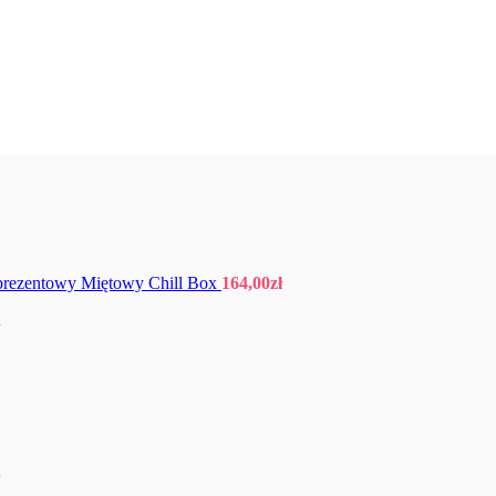
prezentowy Miętowy Chill Box
164,00
zł
.
.