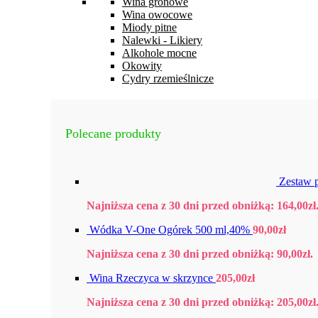
Wina gronowe
Wina owocowe
Miody pitne
Nalewki - Likiery
Alkohole mocne
Okowity
Cydry rzemieślnicze
Polecane produkty
Zestaw 
Najniższa cena z 30 dni przed obniżką:
164,00
zł
Wódka V-One Ogórek 500 ml,40%
90,00
zł
Najniższa cena z 30 dni przed obniżką:
90,00
zł
.
Wina Rzeczyca w skrzynce
205,00
zł
Najniższa cena z 30 dni przed obniżką:
205,00
zł