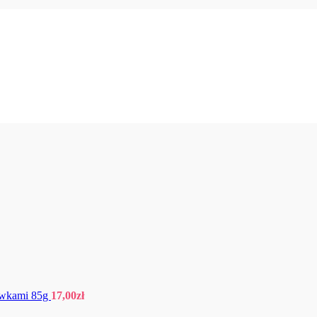
kawkami 85g
17,00
zł