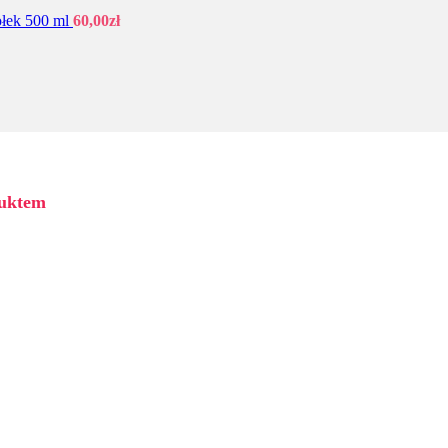
łek 500 ml
60,00
zł
duktem