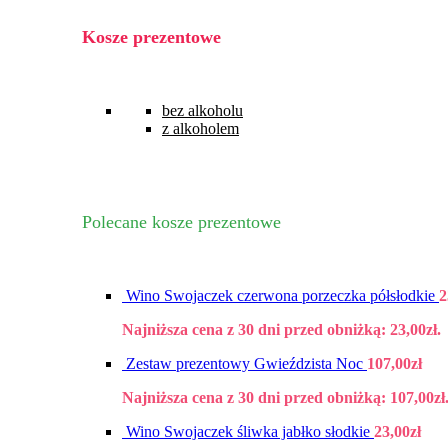
Kosze prezentowe
bez alkoholu
z alkoholem
Polecane kosze prezentowe
Wino Swojaczek czerwona porzeczka półsłodkie
2
Najniższa cena z 30 dni przed obniżką:
23,00
zł
.
Zestaw prezentowy Gwieździsta Noc
107,00
zł
Najniższa cena z 30 dni przed obniżką:
107,00
zł
Wino Swojaczek śliwka jabłko słodkie
23,00
zł