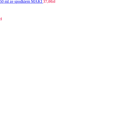
 250 ml ze spodkiem MAKI
37,00
zł
zł