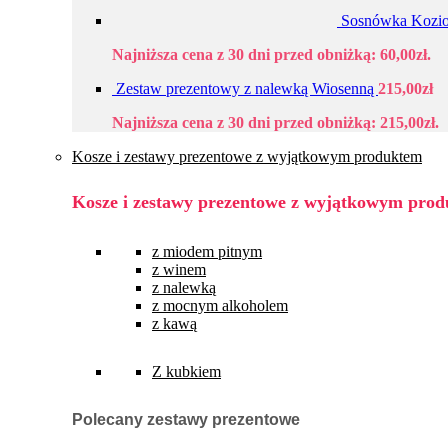
Sosnówka Kozio
Najniższa cena z 30 dni przed obniżką:
60,00
zł
.
Zestaw prezentowy z nalewką Wiosenną
215,00
zł
Najniższa cena z 30 dni przed obniżką:
215,00
zł
.
Kosze i zestawy prezentowe z wyjątkowym produktem
Kosze i zestawy prezentowe z wyjątkowym pro
z miodem pitnym
z winem
z nalewką
z mocnym alkoholem
z kawą
Z kubkiem
Polecany zestawy prezentowe