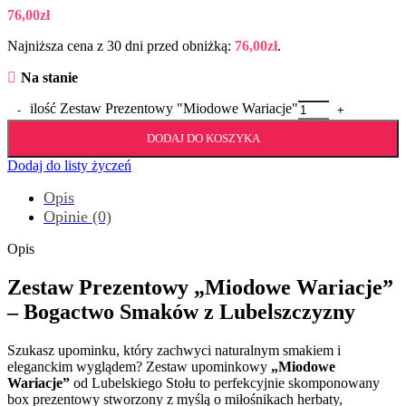
76,00
zł
Najniższa cena z 30 dni przed obniżką:
76,00
zł
.
Na stanie
ilość Zestaw Prezentowy "Miodowe Wariacje"
DODAJ DO KOSZYKA
Dodaj do listy życzeń
Opis
Opinie (0)
Opis
Zestaw Prezentowy „Miodowe Wariacje”
– Bogactwo Smaków z Lubelszczyzny
Szukasz upominku, który zachwyci naturalnym smakiem i
eleganckim wyglądem? Zestaw upominkowy
„Miodowe
Wariacje”
od Lubelskiego Stołu to perfekcyjnie skomponowany
box prezentowy stworzony z myślą o miłośnikach herbaty,