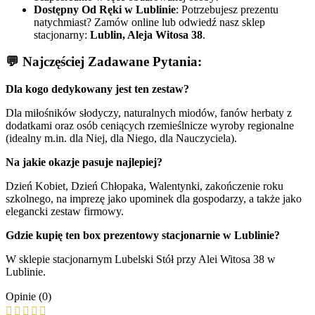
Dostępny Od Ręki w Lublinie
: Potrzebujesz prezentu
natychmiast? Zamów online lub odwiedź nasz sklep
stacjonarny:
Lublin, Aleja Witosa 38
.
💬 Najczęściej Zadawane Pytania:
Dla kogo dedykowany jest ten zestaw?
Dla miłośników słodyczy, naturalnych miodów, fanów herbaty z
dodatkami oraz osób ceniących rzemieślnicze wyroby regionalne
(idealny m.in. dla Niej, dla Niego, dla Nauczyciela).
Na jakie okazje pasuje najlepiej?
Dzień Kobiet, Dzień Chłopaka, Walentynki, zakończenie roku
szkolnego, na imprezę jako upominek dla gospodarzy, a także jako
elegancki zestaw firmowy.
Gdzie kupię ten box prezentowy stacjonarnie w Lublinie?
W sklepie stacjonarnym Lubelski Stół przy Alei Witosa 38 w
Lublinie.
Opinie (0)