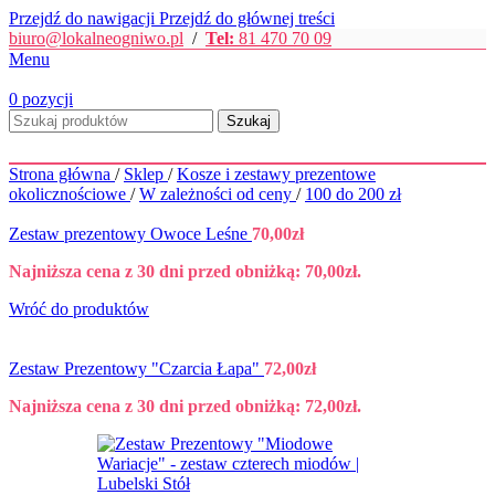
Przejdź do nawigacji
Przejdź do głównej treści
biuro@lokalneogniwo.pl
/
Tel:
81 470 70 09
Menu
0
pozycji
Szukaj
Strona główna
/
Sklep
/
Kosze i zestawy prezentowe
okolicznościowe
/
W zależności od ceny
/
100 do 200 zł
Zestaw prezentowy Owoce Leśne
70,00
zł
Najniższa cena z 30 dni przed obniżką:
70,00
zł
.
Wróć do produktów
Zestaw Prezentowy "Czarcia Łapa"
72,00
zł
Najniższa cena z 30 dni przed obniżką:
72,00
zł
.