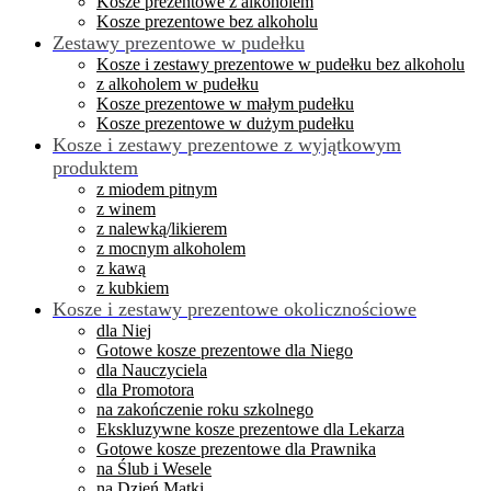
Kosze prezentowe z alkoholem
Kosze prezentowe bez alkoholu
Zestawy prezentowe w pudełku
Kosze i zestawy prezentowe w pudełku bez alkoholu
z alkoholem w pudełku
Kosze prezentowe w małym pudełku
Kosze prezentowe w dużym pudełku
Kosze i zestawy prezentowe z wyjątkowym
produktem
z miodem pitnym
z winem
z nalewką/likierem
z mocnym alkoholem
z kawą
z kubkiem
Kosze i zestawy prezentowe okolicznościowe
dla Niej
Gotowe kosze prezentowe dla Niego
dla Nauczyciela
dla Promotora
na zakończenie roku szkolnego
Ekskluzywne kosze prezentowe dla Lekarza
Gotowe kosze prezentowe dla Prawnika
na Ślub i Wesele
na Dzień Matki