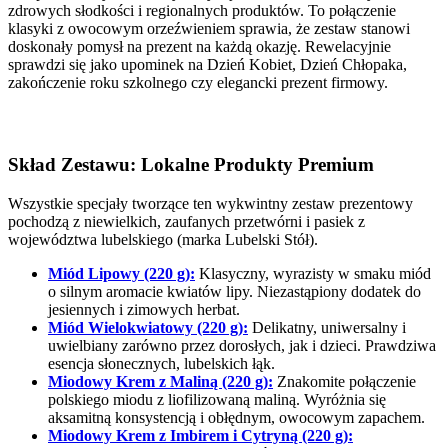
zdrowych słodkości i regionalnych produktów. To połączenie
klasyki z owocowym orzeźwieniem sprawia, że zestaw stanowi
doskonały pomysł na prezent na każdą okazję. Rewelacyjnie
sprawdzi się jako upominek na Dzień Kobiet, Dzień Chłopaka,
zakończenie roku szkolnego czy elegancki prezent firmowy.
Skład Zestawu: Lokalne Produkty Premium
Wszystkie specjały tworzące ten wykwintny zestaw prezentowy
pochodzą z niewielkich, zaufanych przetwórni i pasiek z
województwa lubelskiego (marka Lubelski Stół).
Miód Lipowy (220 g):
Klasyczny, wyrazisty w smaku miód
o silnym aromacie kwiatów lipy. Niezastąpiony dodatek do
jesiennych i zimowych herbat.
Miód Wielokwiatowy (220 g):
Delikatny, uniwersalny i
uwielbiany zarówno przez dorosłych, jak i dzieci. Prawdziwa
esencja słonecznych, lubelskich łąk.
Miodowy Krem z Maliną (220 g):
Znakomite połączenie
polskiego miodu z liofilizowaną maliną. Wyróżnia się
aksamitną konsystencją i obłędnym, owocowym zapachem.
Miodowy Krem z Imbirem i Cytryną (220 g):