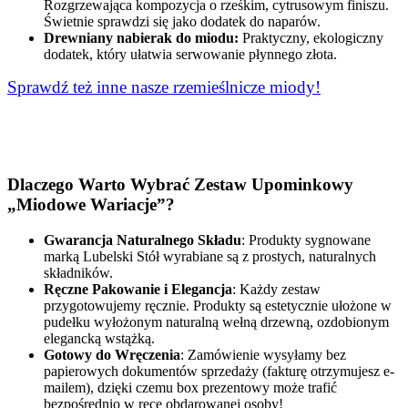
Rozgrzewająca kompozycja o rześkim, cytrusowym finiszu.
Świetnie sprawdzi się jako dodatek do naparów.
Drewniany nabierak do miodu:
Praktyczny, ekologiczny
dodatek, który ułatwia serwowanie płynnego złota.
Sprawdź też inne nasze rzemieślnicze miody!
Dlaczego Warto Wybrać Zestaw Upominkowy
„Miodowe Wariacje”?
Gwarancja Naturalnego Składu
: Produkty sygnowane
marką Lubelski Stół wyrabiane są z prostych, naturalnych
składników.
Ręczne Pakowanie i Elegancja
: Każdy zestaw
przygotowujemy ręcznie. Produkty są estetycznie ułożone w
pudełku wyłożonym naturalną wełną drzewną, ozdobionym
elegancką wstążką.
Gotowy do Wręczenia
: Zamówienie wysyłamy bez
papierowych dokumentów sprzedaży (fakturę otrzymujesz e-
mailem), dzięki czemu box prezentowy może trafić
bezpośrednio w ręce obdarowanej osoby!