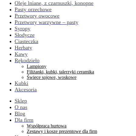
Oleje lniane, z czarnuszki, konopne
Pasty orzechowe
Przetwory owocowe
Przetwory warzywne – pasty
Syropy
Słodycze
Ciasteczka
Herbaty
Kawy
Rękodzieło
Lampiony
Filiżanki, kubki, talerzyki ceramika
Świece sojowe, woskowe
Kubki
Akcesoria
Sklep
O nas
Blog
Dla firm
Współpraca hurtowa
Zestawy i kosze prezentowe dla firm