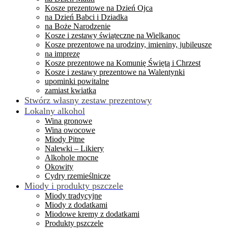
Kosze prezentowe na Dzień Ojca
na Dzień Babci i Dziadka
na Boże Narodzenie
Kosze i zestawy świąteczne na Wielkanoc
Kosze prezentowe na urodziny, imieniny, jubileusze
na imprezę
Kosze prezentowe na Komunię Świętą i Chrzest
Kosze i zestawy prezentowe na Walentynki
upominki powitalne
zamiast kwiatka
Stwórz własny zestaw prezentowy
Lokalny alkohol
Wina gronowe
Wina owocowe
Miody Pitne
Nalewki – Likiery
Alkohole mocne
Okowity
Cydry rzemieślnicze
Miody i produkty pszczele
Miody tradycyjne
Miody z dodatkami
Miodowe kremy z dodatkami
Produkty pszczele