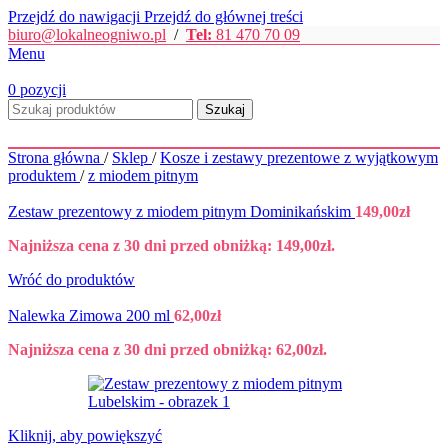
Przejdź do nawigacji
Przejdź do głównej treści
biuro@lokalneogniwo.pl
/
Tel:
81 470 70 09
Menu
0
pozycji
Szukaj
Strona główna
/
Sklep
/
Kosze i zestawy prezentowe z wyjątkowym
produktem
/
z miodem pitnym
Zestaw prezentowy z miodem pitnym Dominikańskim
149,00
zł
Najniższa cena z 30 dni przed obniżką:
149,00
zł
.
Wróć do produktów
Nalewka Zimowa 200 ml
62,00
zł
Najniższa cena z 30 dni przed obniżką:
62,00
zł
.
Kliknij, aby powiększyć