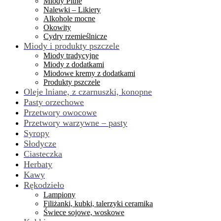
Miody Pitne
Nalewki – Likiery
Alkohole mocne
Okowity
Cydry rzemieślnicze
Miody i produkty pszczele
Miody tradycyjne
Miody z dodatkami
Miodowe kremy z dodatkami
Produkty pszczele
Oleje lniane, z czarnuszki, konopne
Pasty orzechowe
Przetwory owocowe
Przetwory warzywne – pasty
Syropy
Słodycze
Ciasteczka
Herbaty
Kawy
Rękodzieło
Lampiony
Filiżanki, kubki, talerzyki ceramika
Świece sojowe, woskowe