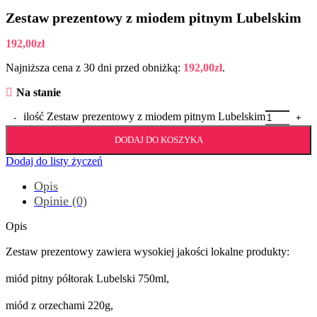
Zestaw prezentowy z miodem pitnym Lubelskim
192,00
zł
Najniższa cena z 30 dni przed obniżką:
192,00
zł
.
Na stanie
ilość Zestaw prezentowy z miodem pitnym Lubelskim
DODAJ DO KOSZYKA
Dodaj do listy życzeń
Opis
Opinie (0)
Opis
Zestaw prezentowy zawiera wysokiej jakości lokalne produkty:
miód pitny półtorak Lubelski 750ml,
miód z orzechami 220g,