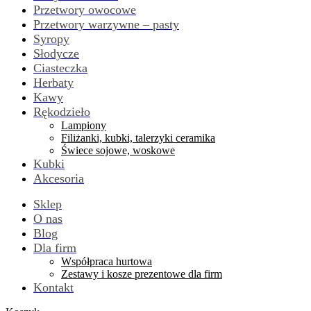
Przetwory owocowe
Przetwory warzywne – pasty
Syropy
Słodycze
Ciasteczka
Herbaty
Kawy
Rękodzieło
Lampiony
Filiżanki, kubki, talerzyki ceramika
Świece sojowe, woskowe
Kubki
Akcesoria
Sklep
O nas
Blog
Dla firm
Współpraca hurtowa
Zestawy i kosze prezentowe dla firm
Kontakt