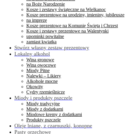
na Boże Narodzenie
Kosze i zestawy świąteczne na Wielkanoc
Kosze prezentowe na urodziny, imieniny, jubileusze
na imprezę
Kosze prezentowe na Komunię Świętą i Chrzest
Kosze i zestawy prezentowe na Walentynki
upominki powitalne
zamiast kwiatka
Stwórz własny zestaw prezentowy
Lokalny alkohol
Wina gronowe
Wina owocowe
Miody Pitne
Nalewki – Likiery
Alkohole mocne
Okowity
Cydry rzemieślnicze
Miody i produkty pszczele
Miody tradycyjne
Miody z dodatkami
Miodowe kremy z dodatkami
Produkty pszczele
Oleje lniane, z czarnuszki, konopne
Pasty orzechowe