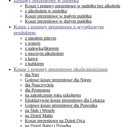
Zestawy prezentowe w pudełku
Kosze i zestawy prezentowe w pudełku bez alkoholu
z alkoholem w pudełku
Kosze prezentowe w małym pudełku
Kosze prezentowe w dużym pudełku
Kosze i zestawy prezentowe z wyjątkowym
produktem
z miodem pitnym
z winem
z nalewką/likierem
z mocnym alkoholem
z kawą
z kubkiem
Kosze i zestawy prezentowe okolicznościowe
dla Niej
Gotowe kosze prezentowe dla Niego
dla Nauczyciela
dla Promotora
na zakończenie roku szkolnego
Ekskluzywne kosze prezentowe dla Lekarza
Gotowe kosze prezentowe dla Prawnika
na Ślub i Wesele
na Dzień Matki
Kosze prezentowe na Dzień Ojca
na Dzień Babci i Dziadka