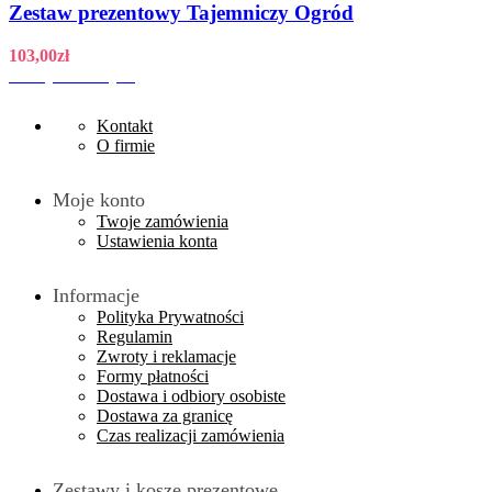
Zestaw prezentowy Tajemniczy Ogród
103,00
zł
Dodaj do koszyka
Kontakt
O firmie
Moje konto
Twoje zamówienia
Ustawienia konta
Informacje
Polityka Prywatności
Regulamin
Zwroty i reklamacje
Formy płatności
Dostawa i odbiory osobiste
Dostawa za granicę
Czas realizacji zamówienia
Zestawy i kosze prezentowe