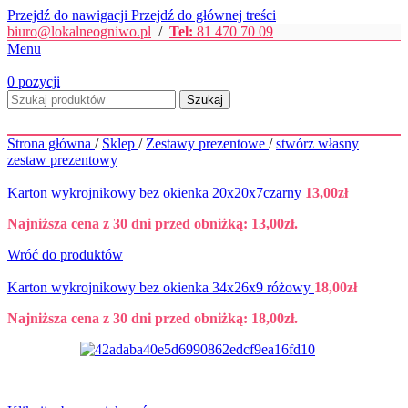
Przejdź do nawigacji
Przejdź do głównej treści
biuro@lokalneogniwo.pl
/
Tel:
81 470 70 09
Menu
0
pozycji
Szukaj
Strona główna
/
Sklep
/
Zestawy prezentowe
/
stwórz własny
zestaw prezentowy
Karton wykrojnikowy bez okienka 20x20x7czarny
13,00
zł
Najniższa cena z 30 dni przed obniżką:
13,00
zł
.
Wróć do produktów
Karton wykrojnikowy bez okienka 34x26x9 różowy
18,00
zł
Najniższa cena z 30 dni przed obniżką:
18,00
zł
.