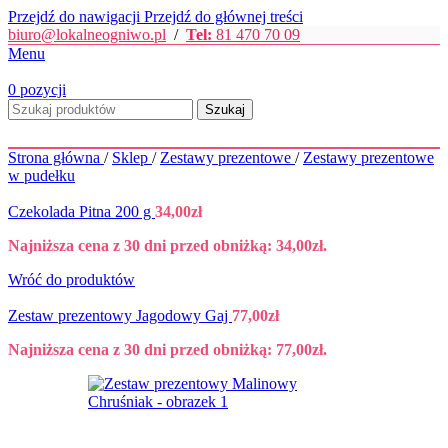
Przejdź do nawigacji
Przejdź do głównej treści
biuro@lokalneogniwo.pl
/
Tel:
81 470 70 09
Menu
0
pozycji
Szukaj
Strona główna
/
Sklep
/
Zestawy prezentowe
/
Zestawy prezentowe
w pudełku
Czekolada Pitna 200 g
34,00
zł
Najniższa cena z 30 dni przed obniżką:
34,00
zł
.
Wróć do produktów
Zestaw prezentowy Jagodowy Gaj
77,00
zł
Najniższa cena z 30 dni przed obniżką:
77,00
zł
.