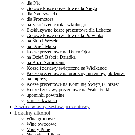
dla Niej
Gotowe kosze prezentowe dla Niego
dla Nauczyciela
dla Promotora
na zakończenie roku szkolnego
Ekskluzywne kosze prezentowe dla Lekarza
Gotowe kosze prezentowe dla Prawnika
na Ślub i Wesele
na Dzień Matki
Kosze prezentowe na Dzień Ojca
na Dzień Babci i Dziadka
na Boże Narodzenie
Kosze i zestawy świąteczne na Wielkanoc
Kosze prezentowe na urodziny, imieniny, jubileusze
na imprezę
Kosze prezentowe na Komunię Świętą i Chrzest
Kosze i zestawy prezentowe na Walentynki
upominki powitalne
zamiast kwiatka
Stwórz własny zestaw prezentowy
Lokalny alkohol
Wina gronowe
Wina owocowe
Miody Pitne
Nalewki – Likiery