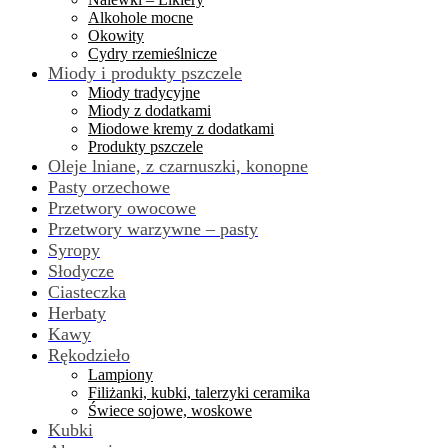
Alkohole mocne
Okowity
Cydry rzemieślnicze
Miody i produkty pszczele
Miody tradycyjne
Miody z dodatkami
Miodowe kremy z dodatkami
Produkty pszczele
Oleje lniane, z czarnuszki, konopne
Pasty orzechowe
Przetwory owocowe
Przetwory warzywne – pasty
Syropy
Słodycze
Ciasteczka
Herbaty
Kawy
Rękodzieło
Lampiony
Filiżanki, kubki, talerzyki ceramika
Świece sojowe, woskowe
Kubki