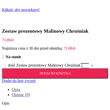
Kliknij, aby powiększyć
Zestaw prezentowy Malinowy Chruśniak
71,00
zł
Najniższa cena z 30 dni przed obniżką:
71,00
zł
.
Na stanie
ilość Zestaw prezentowy Malinowy Chruśniak
DODAJ DO KOSZYKA
Dodaj do listy życzeń
Opis
Opinie (0)
Opis