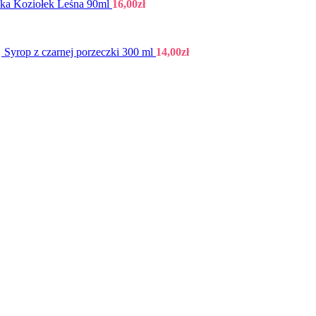
a Koziołek Leśna 90ml
16,00
zł
Syrop z czarnej porzeczki 300 ml
14,00
zł