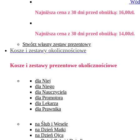
Wódk
Najniższa cena z 30 dni przed obniżką:
16,00
zł
.
Najniższa cena z 30 dni przed obniżką:
14,00
zł
.
Stwórz własny zestaw prezentowy
Kosze i zestawy okolicznościowe
Kosze i zestawy prezentowe okolicznościowe
dla Niej
dla Niego
dla Nauczyciela
dla Promotora
dla Lekarza
dla Prawnika
na Ślub i Wesele
na Dzień Matki
na Dzień Ojca