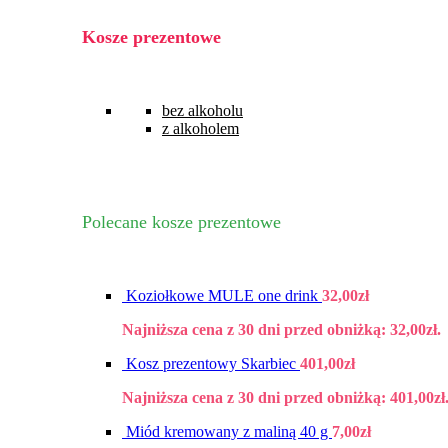
Kosze prezentowe
bez alkoholu
z alkoholem
Polecane kosze prezentowe
Koziołkowe MULE one drink
32,00
zł
Najniższa cena z 30 dni przed obniżką:
32,00
zł
.
Kosz prezentowy Skarbiec
401,00
zł
Najniższa cena z 30 dni przed obniżką:
401,00
zł
Miód kremowany z maliną 40 g
7,00
zł