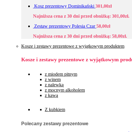
Kosz prezentowy Dominikański
301,00
zł
Najniższa cena z 30 dni przed obniżką:
301,00
zł
.
Zestaw prezentowy Polesia Czar
58,00
zł
Najniższa cena z 30 dni przed obniżką:
58,00
zł
.
Kosze i zestawy prezentowe z wyjątkowym produktem
Kosze i zestawy prezentowe z wyjątkowym pro
z miodem pitnym
z winem
z nalewką
z mocnym alkoholem
z kawą
Z kubkiem
Polecany zestawy prezentowe