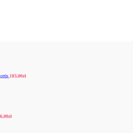
ortis
183,00
zł
.
6,00
zł