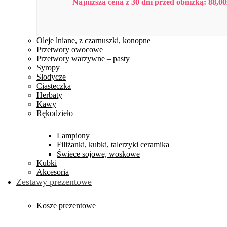
Najniższa cena z 30 dni przed obniżką:
88,00
Oleje lniane, z czarnuszki, konopne
Przetwory owocowe
Przetwory warzywne – pasty
Syropy
Słodycze
Ciasteczka
Herbaty
Kawy
Rękodzieło
Lampiony
Filiżanki, kubki, talerzyki ceramika
Świece sojowe, woskowe
Kubki
Akcesoria
Zestawy prezentowe
Kosze prezentowe