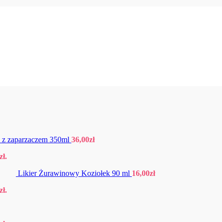
 z zaparzaczem 350ml
36,00
zł
zł
.
Likier Żurawinowy Koziołek 90 ml
16,00
zł
zł
.