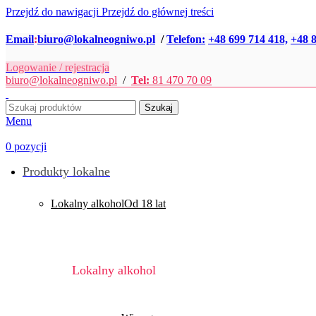
Przejdź do nawigacji
Przejdź do głównej treści
Email
:
biuro@lokalneogniwo.pl
/
Telefon:
+48 699 714 418,
+48 8
Logowanie / rejestracja
biuro@lokalneogniwo.pl
/
Tel:
81 470 70 09
Szukaj
Menu
0
pozycji
Produkty lokalne
Lokalny alkohol
Od 18 lat
Lokalny alkohol