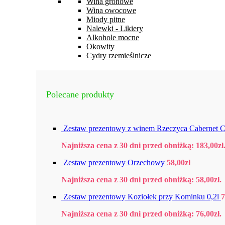
Wina gronowe
Wina owocowe
Miody pitne
Nalewki - Likiery
Alkohole mocne
Okowity
Cydry rzemieślnicze
Polecane produkty
Zestaw prezentowy z winem Rzeczyca Cabernet C
Najniższa cena z 30 dni przed obniżką:
183,00
zł
Zestaw prezentowy Orzechowy
58,00
zł
Najniższa cena z 30 dni przed obniżką:
58,00
zł
.
Zestaw prezentowy Koziołek przy Kominku 0,2l
7
Najniższa cena z 30 dni przed obniżką:
76,00
zł
.