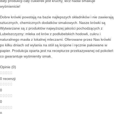
daty produkcji cały cukierek jest kruchy, lecz nadal smakuje
wyśmienicie!
Dobre krówki powstają na bazie najlepszych składników i nie zawierają
sztucznych, chemicznych dodatków smakowych. Nasze krówki są
Wytwarzane są z produktów najwyższej jakości pochodzących z
Lubelszczyzny: mleka od krów z podlubelskich hodowli, cukru i
naturalnego masła z lokalnej mleczarni. Oferowane przez Nas krówki
po kilku dniach od wylania na stół są krojone i ręcznie pakowane w
papier. Produkcja oparta jest na recepturze przekazywanej od pokoleń
co gwarantuje wyśmienity smak.
Opinie (0)
0 recenzji
0
0
0