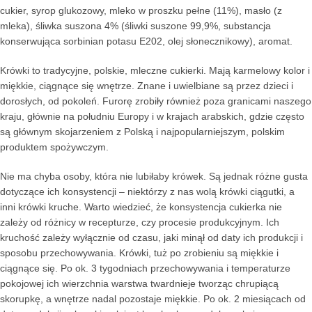
cukier, syrop glukozowy, mleko w proszku pełne (11%), masło (z
mleka), śliwka suszona 4% (śliwki suszone 99,9%, substancja
konserwująca sorbinian potasu E202, olej słonecznikowy), aromat.
Krówki to tradycyjne, polskie, mleczne cukierki. Mają karmelowy kolor i
miękkie, ciągnące się wnętrze. Znane i uwielbiane są przez dzieci i
dorosłych, od pokoleń. Furorę zrobiły również poza granicami naszego
kraju, głównie na południu Europy i w krajach arabskich, gdzie często
są głównym skojarzeniem z Polską i najpopularniejszym, polskim
produktem spożywczym.
Nie ma chyba osoby, która nie lubiłaby krówek. Są jednak różne gusta
dotyczące ich konsystencji – niektórzy z nas wolą krówki ciągutki, a
inni krówki kruche. Warto wiedzieć, że konsystencja cukierka nie
zależy od różnicy w recepturze, czy procesie produkcyjnym. Ich
kruchość zależy wyłącznie od czasu, jaki minął od daty ich produkcji i
sposobu przechowywania. Krówki, tuż po zrobieniu są miękkie i
ciągnące się. Po ok. 3 tygodniach przechowywania i temperaturze
pokojowej ich wierzchnia warstwa twardnieje tworząc chrupiącą
skorupkę, a wnętrze nadal pozostaje miękkie. Po ok. 2 miesiącach od