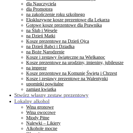
dla Nauczyciela
dla Promotora
na zakończenie roku szkolnego
Ekskluzywne kosze prezentowe dla Lekarza
Gotowe kosze prezentowe dla Prawnika
na Ślub i Wesele
na Dzień Matki
Kosze prezentowe na Dzień Ojca
na Dzień Babci i Dziadka
na Boże Narodzenie
Kosze i zestawy świąteczne na Wielkanoc
Kosze prezentowe na urodziny, imieniny, jubileusze
na imprezę
Kosze prezentowe na Komunię Świętą i Chrzest
Kosze i zestawy prezentowe na Walentynki
upominki powitalne
zamiast kwiatka
Stwórz własny zestaw prezentowy
Lokalny alkohol
Wina gronowe
Wina owocowe
Miody Pitne
Nalewki – Likiery
Alkohole mocne