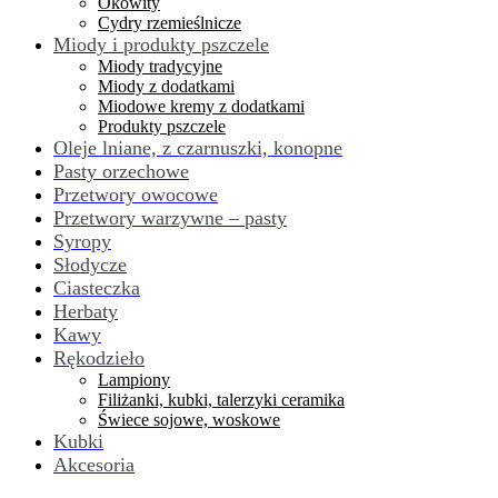
Okowity
Cydry rzemieślnicze
Miody i produkty pszczele
Miody tradycyjne
Miody z dodatkami
Miodowe kremy z dodatkami
Produkty pszczele
Oleje lniane, z czarnuszki, konopne
Pasty orzechowe
Przetwory owocowe
Przetwory warzywne – pasty
Syropy
Słodycze
Ciasteczka
Herbaty
Kawy
Rękodzieło
Lampiony
Filiżanki, kubki, talerzyki ceramika
Świece sojowe, woskowe
Kubki
Akcesoria