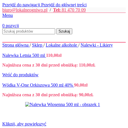
Przejdź do nawigacji
Przejdź do głównej treści
biuro@lokalneogniwo.pl
/
Tel:
81 470 70 09
Menu
0
pozycji
Szukaj
Strona główna
/
Sklep
/
Lokalne alkohole
/
Nalewki - Likiery
Nalewka Letnia 500 ml
110,00
zł
Najniższa cena z 30 dni przed obniżką:
110,00
zł
.
Wróć do produktów
Wódka V-One Orkiszowa 500 ml 40%
90,00
zł
Najniższa cena z 30 dni przed obniżką:
90,00
zł
.
Kliknij, aby powiększyć