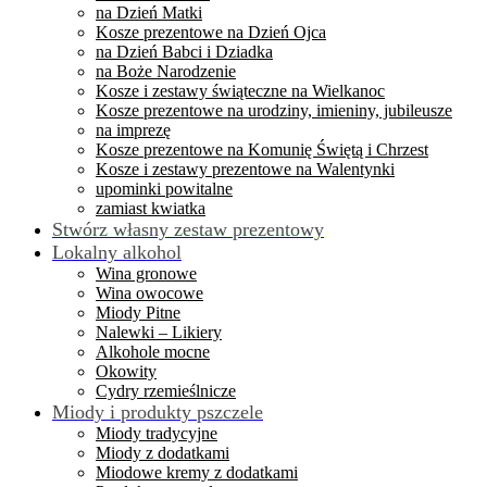
na Dzień Matki
Kosze prezentowe na Dzień Ojca
na Dzień Babci i Dziadka
na Boże Narodzenie
Kosze i zestawy świąteczne na Wielkanoc
Kosze prezentowe na urodziny, imieniny, jubileusze
na imprezę
Kosze prezentowe na Komunię Świętą i Chrzest
Kosze i zestawy prezentowe na Walentynki
upominki powitalne
zamiast kwiatka
Stwórz własny zestaw prezentowy
Lokalny alkohol
Wina gronowe
Wina owocowe
Miody Pitne
Nalewki – Likiery
Alkohole mocne
Okowity
Cydry rzemieślnicze
Miody i produkty pszczele
Miody tradycyjne
Miody z dodatkami
Miodowe kremy z dodatkami