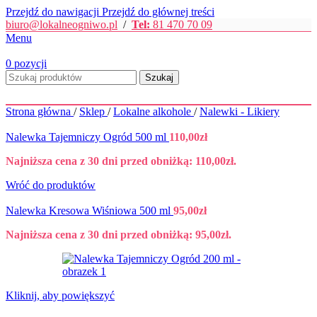
Przejdź do nawigacji
Przejdź do głównej treści
biuro@lokalneogniwo.pl
/
Tel:
81 470 70 09
Menu
0
pozycji
Szukaj
Strona główna
/
Sklep
/
Lokalne alkohole
/
Nalewki - Likiery
Nalewka Tajemniczy Ogród 500 ml
110,00
zł
Najniższa cena z 30 dni przed obniżką:
110,00
zł
.
Wróć do produktów
Nalewka Kresowa Wiśniowa 500 ml
95,00
zł
Najniższa cena z 30 dni przed obniżką:
95,00
zł
.
Kliknij, aby powiększyć