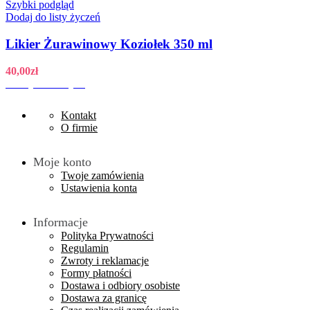
Szybki podgląd
Dodaj do listy życzeń
Likier Żurawinowy Koziołek 350 ml
40,00
zł
Dodaj do koszyka
Kontakt
O firmie
Moje konto
Twoje zamówienia
Ustawienia konta
Informacje
Polityka Prywatności
Regulamin
Zwroty i reklamacje
Formy płatności
Dostawa i odbiory osobiste
Dostawa za granicę