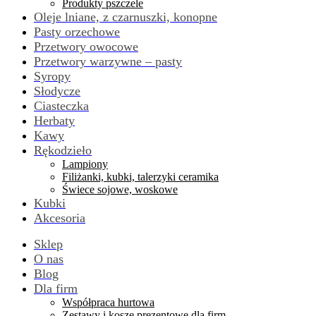
Produkty pszczele
Oleje lniane, z czarnuszki, konopne
Pasty orzechowe
Przetwory owocowe
Przetwory warzywne – pasty
Syropy
Słodycze
Ciasteczka
Herbaty
Kawy
Rękodzieło
Lampiony
Filiżanki, kubki, talerzyki ceramika
Świece sojowe, woskowe
Kubki
Akcesoria
Sklep
O nas
Blog
Dla firm
Współpraca hurtowa
Zestawy i kosze prezentowe dla firm