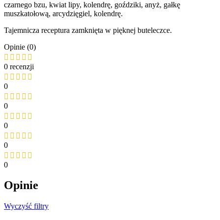
czarnego bzu, kwiat lipy, kolendrę, goździki, anyż, gałkę
muszkatołową, arcydzięgiel, kolendrę.
Tajemnicza receptura zamknięta w pięknej buteleczce.
Opinie (0)
0 recenzji
0
0
0
0
0
Opinie
Wyczyść filtry