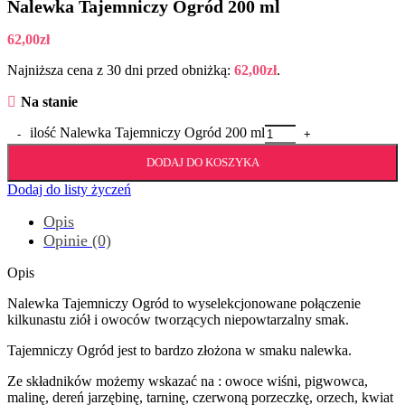
Nalewka Tajemniczy Ogród 200 ml
62,00
zł
Najniższa cena z 30 dni przed obniżką:
62,00
zł
.
Na stanie
ilość Nalewka Tajemniczy Ogród 200 ml
DODAJ DO KOSZYKA
Dodaj do listy życzeń
Opis
Opinie (0)
Opis
Nalewka Tajemniczy Ogród to wyselekcjonowane połączenie
kilkunastu ziół i owoców tworzących niepowtarzalny smak.
Tajemniczy Ogród jest to bardzo złożona w smaku nalewka.
Ze składników możemy wskazać na : owoce wiśni, pigwowca,
malinę, dereń jarzębinę, tarninę, czerwoną porzeczkę, orzech, kwiat