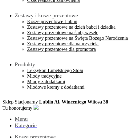
Czas realizacji zamówienia
Zestawy i kosze prezentowe
Kosze prezentowe Lublin
Zestawy prezentowe na dzień babci i dziadka
Zestawy prezentowe na ślub, wesele
Zestawy prezentowe na Święta Bożego Narodzenia
Zestawy prezentowe dla nauczyciela
Zestawy prezentowe dla promotora
Produkty
Leksykon Lubelskiego Stołu
Miody tradycyjne
Miody z dodatkami
Miodowe kremy z dodatkami
Sklep Stacjonarny
Lublin Al. Wincentego Witosa 38
Tu honorujemy
Menu
Kategorie
Kosze prezentowe