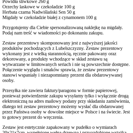
Powidła śliwkowe 260 g
Orzechy laskowe w czekoladzie 100 g
Herbata czarna Nadwiślański Sen 50 g
Migdały w czekoladzie białej z cynamonem 100 g
Przygotujemy dla Ciebie spersonalizowaną naklejkę na migdały.
Podaj nam treść w wiadomości po dokonaniu zakupu.
Zestaw prezentowy skomponowany jest z najwyższej jakości
produktów pochodzących z Lubelszczyzny. Zestaw prezentowy
wykonany jest z wielką starannością, ręcznie pakowany oraz
dekorowany, a produkty wchodzące w skład zestawu są
wytwarzane w limitowanych seriach i nie są powszechnie dostępne.
Połączenie wyglądu i smaków sprawia, że zestaw prezentowy
stanowi wspaniały i niezapomniany prezent dla obdarowywanej
osoby.
Przesyłka nie zawiera faktury/paragonu w formie papierowej,
ponieważ potwierdzenie zakupu wysyłamy tylko i wyłącznie drogą
elektroniczną na adres mailowy podany przy składaniu zamówienia,
dlatego też zestaw prezentowy możemy wysłać dla obdarowanej
przez Państwa osoby w dowolne miejsce w Polsce i na świecie. Jest
to gotowy prezent do wręczenia.
Zestaw jest estetycznie zapakowany w pudełko o wymiarach
20x21x7cm, wypełnione wełną drzewną i przyozdobione wstążką.