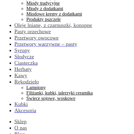
Miody tradycyjne
Miody z dodatkami
Miodowe kremy z dodatkami
Produkty pszczele
Oleje lniane, z czarnuszki, konopne
Pasty orzechowe
Przetwory owocowe
Przetwory warzywne – pasty
Syropy
Słodycze
Ciasteczka
Herbaty
Kawy
Rękodzieło
Lampiony
Filiżanki, kubki, talerzyki ceramika
Świece sojowe, woskowe
Kubki
Akcesoria
Sklep
O nas
Blog