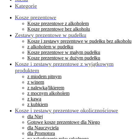
Kategorie
Kosze prezentowe
Kosze prezentowe z alkoholem
Kosze prezentowe bez alkoholu
Zestawy prezentowe w pudełku
Kosze i zestawy prezentowe w pudełku bez alkoholu
z alkoholem w pudełku
Kosze prezentowe w małym pudełku
Kosze prezentowe w dużym pudełku
Kosze i zestawy prezentowe z wyjątkowym
produktem
z miodem pitnym
z winem
z nalewką/likierem
z mocnym alkoholem
z kawą
z kubkiem
Kosze i zestawy prezentowe okolicznościowe
dla Niej
Gotowe kosze prezentowe dla Niego
dla Nauczyciela
dla Promotora
na zakończenie roku szkolnego