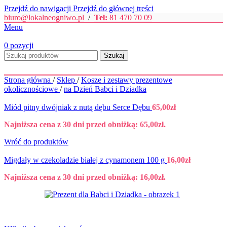
Przejdź do nawigacji
Przejdź do głównej treści
biuro@lokalneogniwo.pl
/
Tel:
81 470 70 09
Menu
0
pozycji
Szukaj
Strona główna
/
Sklep
/
Kosze i zestawy prezentowe
okolicznościowe
/
na Dzień Babci i Dziadka
Miód pitny dwójniak z nutą dębu Serce Dębu
65,00
zł
Najniższa cena z 30 dni przed obniżką:
65,00
zł
.
Wróć do produktów
Migdały w czekoladzie białej z cynamonem 100 g
16,00
zł
Najniższa cena z 30 dni przed obniżką:
16,00
zł
.