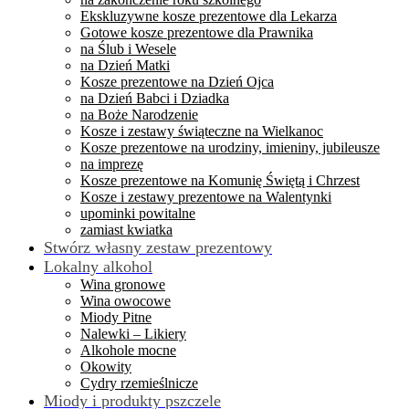
Ekskluzywne kosze prezentowe dla Lekarza
Gotowe kosze prezentowe dla Prawnika
na Ślub i Wesele
na Dzień Matki
Kosze prezentowe na Dzień Ojca
na Dzień Babci i Dziadka
na Boże Narodzenie
Kosze i zestawy świąteczne na Wielkanoc
Kosze prezentowe na urodziny, imieniny, jubileusze
na imprezę
Kosze prezentowe na Komunię Świętą i Chrzest
Kosze i zestawy prezentowe na Walentynki
upominki powitalne
zamiast kwiatka
Stwórz własny zestaw prezentowy
Lokalny alkohol
Wina gronowe
Wina owocowe
Miody Pitne
Nalewki – Likiery
Alkohole mocne
Okowity
Cydry rzemieślnicze
Miody i produkty pszczele