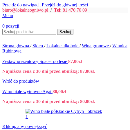
Przejdź do nawigacji
Przejdź do głównej treści
biuro@lokalneogniwo.pl
/
Tel:
81 470 70 09
Menu
0
pozycji
Szukaj
Strona główna
/
Sklep
/
Lokalne alkohole
/
Wina gronowe
/
Winnica
Rubinowa
Zestaw prezentowy Spacer po lesie
87,00
zł
Najniższa cena z 30 dni przed obniżką:
87,00
zł
.
Wróć do produktów
Wino białe wytrawne Agat
80,00
zł
Najniższa cena z 30 dni przed obniżką:
80,00
zł
.
Kliknij, aby powiększyć