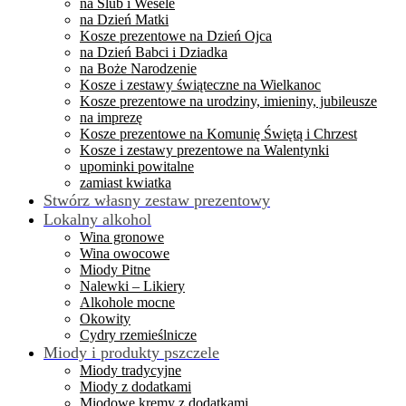
na Ślub i Wesele
na Dzień Matki
Kosze prezentowe na Dzień Ojca
na Dzień Babci i Dziadka
na Boże Narodzenie
Kosze i zestawy świąteczne na Wielkanoc
Kosze prezentowe na urodziny, imieniny, jubileusze
na imprezę
Kosze prezentowe na Komunię Świętą i Chrzest
Kosze i zestawy prezentowe na Walentynki
upominki powitalne
zamiast kwiatka
Stwórz własny zestaw prezentowy
Lokalny alkohol
Wina gronowe
Wina owocowe
Miody Pitne
Nalewki – Likiery
Alkohole mocne
Okowity
Cydry rzemieślnicze
Miody i produkty pszczele
Miody tradycyjne
Miody z dodatkami
Miodowe kremy z dodatkami