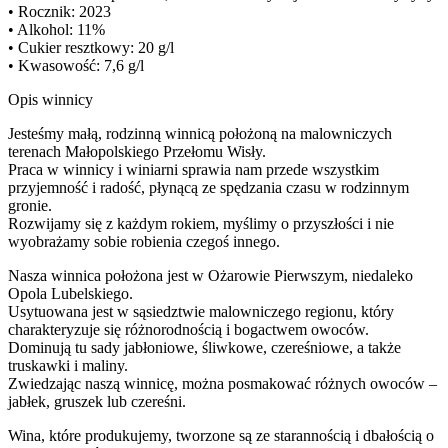
• Rocznik: 2023
• Alkohol: 11%
• Cukier resztkowy: 20 g/l
• Kwasowość: 7,6 g/l
Opis winnicy
Jesteśmy małą, rodzinną winnicą położoną na malowniczych
terenach Małopolskiego Przełomu Wisły.
Praca w winnicy i winiarni sprawia nam przede wszystkim
przyjemność i radość, płynącą ze spędzania czasu w rodzinnym
gronie.
Rozwijamy się z każdym rokiem, myślimy o przyszłości i nie
wyobrażamy sobie robienia czegoś innego.
Nasza winnica położona jest w Ożarowie Pierwszym, niedaleko
Opola Lubelskiego.
Usytuowana jest w sąsiedztwie malowniczego regionu, który
charakteryzuje się różnorodnością i bogactwem owoców.
Dominują tu sady jabłoniowe, śliwkowe, czereśniowe, a także
truskawki i maliny.
Zwiedzając naszą winnicę, można posmakować różnych owoców –
jabłek, gruszek lub czereśni.
Wina, które produkujemy, tworzone są ze starannością i dbałością o