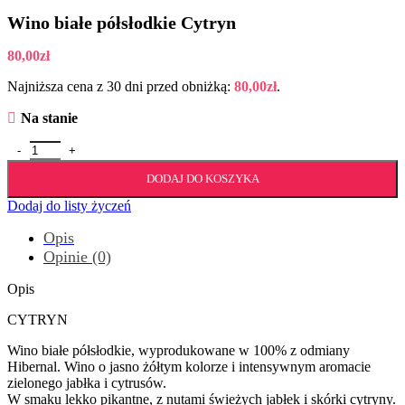
Wino białe półsłodkie Cytryn
80,00
zł
Najniższa cena z 30 dni przed obniżką:
80,00
zł
.
Na stanie
ilość Wino białe półsłodkie Cytryn
DODAJ DO KOSZYKA
Dodaj do listy życzeń
Opis
Opinie (0)
Opis
CYTRYN
Wino białe półsłodkie, wyprodukowane w 100% z odmiany
Hibernal. Wino o jasno żółtym kolorze i intensywnym aromacie
zielonego jabłka i cytrusów.
W smaku lekko pikantne, z nutami świeżych jabłek i skórki cytryny.