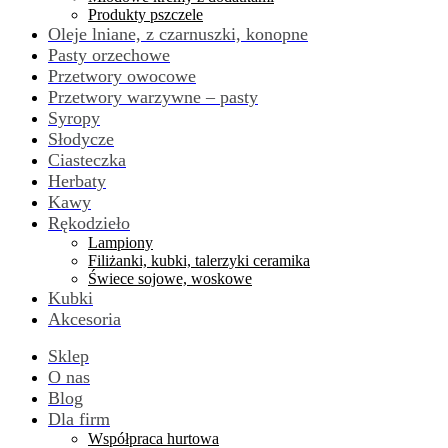
Produkty pszczele
Oleje lniane, z czarnuszki, konopne
Pasty orzechowe
Przetwory owocowe
Przetwory warzywne – pasty
Syropy
Słodycze
Ciasteczka
Herbaty
Kawy
Rękodzieło
Lampiony
Filiżanki, kubki, talerzyki ceramika
Świece sojowe, woskowe
Kubki
Akcesoria
Sklep
O nas
Blog
Dla firm
Współpraca hurtowa