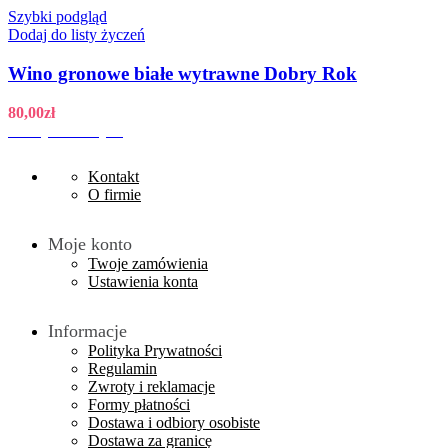
Szybki podgląd
Dodaj do listy życzeń
Wino gronowe białe wytrawne Dobry Rok
80,00
zł
Dodaj do koszyka
Kontakt
O firmie
Moje konto
Twoje zamówienia
Ustawienia konta
Informacje
Polityka Prywatności
Regulamin
Zwroty i reklamacje
Formy płatności
Dostawa i odbiory osobiste
Dostawa za granicę