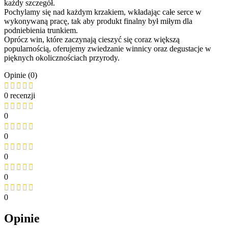
każdy szczegół.
Pochylamy się nad każdym krzakiem, wkładając całe serce w
wykonywaną pracę, tak aby produkt finalny był miłym dla
podniebienia trunkiem.
Oprócz win, które zaczynają cieszyć się coraz większą
popularnością, oferujemy zwiedzanie winnicy oraz degustacje w
pięknych okolicznościach przyrody.
Opinie (0)
0 recenzji
0
0
0
0
0
Opinie