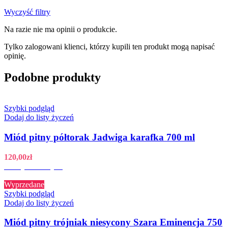
Wyczyść filtry
Na razie nie ma opinii o produkcie.
Tylko zalogowani klienci, którzy kupili ten produkt mogą napisać
opinię.
Podobne produkty
Szybki podgląd
Dodaj do listy życzeń
Miód pitny półtorak Jadwiga karafka 700 ml
120,00
zł
Dodaj do koszyka
Wyprzedane
Szybki podgląd
Dodaj do listy życzeń
Miód pitny trójniak niesycony Szara Eminencja 750