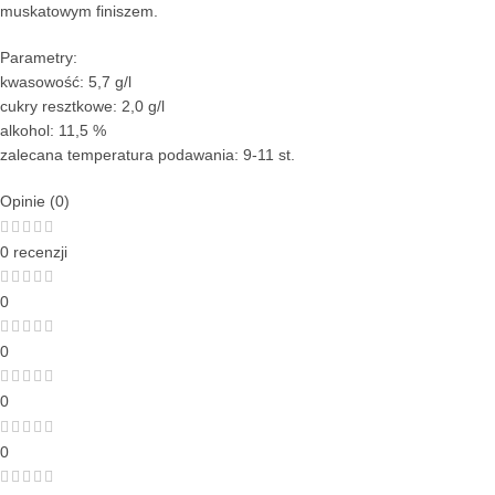
muskatowym finiszem.
Parametry:
kwasowość: 5,7 g/l
cukry resztkowe: 2,0 g/l
alkohol: 11,5 %
zalecana temperatura podawania: 9-11 st.
Opinie (0)
0 recenzji
0
0
0
0