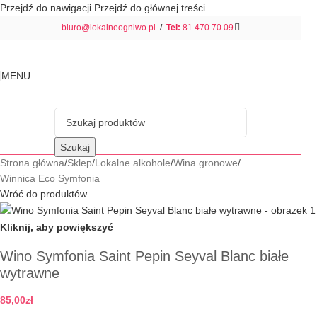
Przejdź do nawigacji
Przejdź do głównej treści
biuro@lokalneogniwo.pl
/
Tel:
81 470 70 09
MENU
Szukaj
Strona główna
/
Sklep
/
Lokalne alkohole
/
Wina gronowe
/
Winnica Eco Symfonia
Wróć do produktów
Kliknij, aby powiększyć
Wino Symfonia Saint Pepin Seyval Blanc białe
wytrawne
85,00
zł