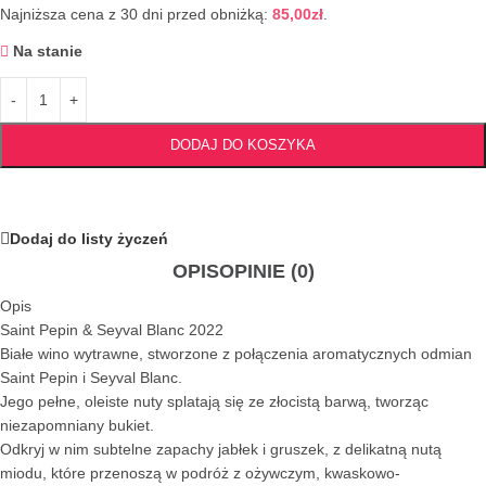
Najniższa cena z 30 dni przed obniżką:
85,00
zł
.
Na stanie
DODAJ DO KOSZYKA
Dodaj do listy życzeń
OPIS
OPINIE (0)
Opis
Saint Pepin & Seyval Blanc 2022
Białe wino wytrawne, stworzone z połączenia aromatycznych odmian
Saint Pepin i Seyval Blanc.
Jego pełne, oleiste nuty splatają się ze złocistą barwą, tworząc
niezapomniany bukiet.
Odkryj w nim subtelne zapachy jabłek i gruszek, z delikatną nutą
miodu, które przenoszą w podróż z ożywczym, kwaskowo-