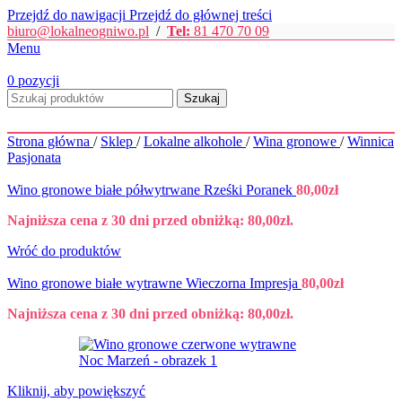
Przejdź do nawigacji
Przejdź do głównej treści
biuro@lokalneogniwo.pl
/
Tel:
81 470 70 09
Menu
0
pozycji
Szukaj
Strona główna
/
Sklep
/
Lokalne alkohole
/
Wina gronowe
/
Winnica
Pasjonata
Wino gronowe białe półwytrwane Rześki Poranek
80,00
zł
Najniższa cena z 30 dni przed obniżką:
80,00
zł
.
Wróć do produktów
Wino gronowe białe wytrawne Wieczorna Impresja
80,00
zł
Najniższa cena z 30 dni przed obniżką:
80,00
zł
.
Kliknij, aby powiększyć