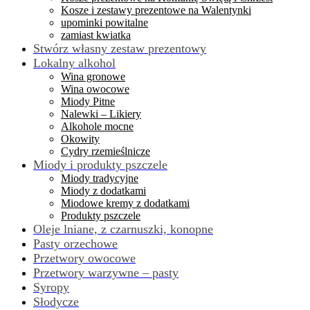
Kosze i zestawy prezentowe na Walentynki
upominki powitalne
zamiast kwiatka
Stwórz własny zestaw prezentowy
Lokalny alkohol
Wina gronowe
Wina owocowe
Miody Pitne
Nalewki – Likiery
Alkohole mocne
Okowity
Cydry rzemieślnicze
Miody i produkty pszczele
Miody tradycyjne
Miody z dodatkami
Miodowe kremy z dodatkami
Produkty pszczele
Oleje lniane, z czarnuszki, konopne
Pasty orzechowe
Przetwory owocowe
Przetwory warzywne – pasty
Syropy
Słodycze