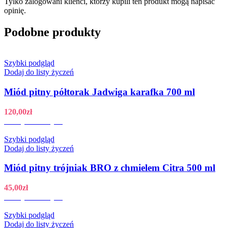
Tylko zalogowani klienci, którzy kupili ten produkt mogą napisać
opinię.
Podobne produkty
Szybki podgląd
Dodaj do listy życzeń
Miód pitny półtorak Jadwiga karafka 700 ml
120,00
zł
Dodaj do koszyka
Szybki podgląd
Dodaj do listy życzeń
Miód pitny trójniak BRO z chmielem Citra 500 ml
45,00
zł
Dodaj do koszyka
Szybki podgląd
Dodaj do listy życzeń