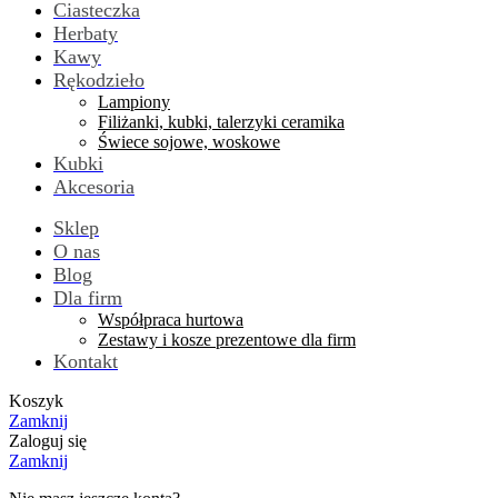
Ciasteczka
Herbaty
Kawy
Rękodzieło
Lampiony
Filiżanki, kubki, talerzyki ceramika
Świece sojowe, woskowe
Kubki
Akcesoria
Sklep
O nas
Blog
Dla firm
Współpraca hurtowa
Zestawy i kosze prezentowe dla firm
Kontakt
Koszyk
Zamknij
Zaloguj się
Zamknij