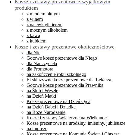
Kosze i zestawy prezentowe z wyjątkowym
produktem
z miodem pitnym
z winem
z nalewką/likierem
z mocnym alkoholem
z kawą
z kubkiem
Kosze i zestawy prezentowe okolicznościowe
dla Niej
Gotowe kosze prezentowe dla Niego
dla Nauczyciela
dla Promotora
na zakończenie roku szkolnego
Ekskluzywne kosze prezentowe dla Lekarza
Gotowe kosze prezentowe dla Prawnika
na Ślub i Wesele
na Dzień Matki
Kosze prezentowe na Dzień Ojca
na Dzień Babci i Dziadka
na Boże Narodzenie
Kosze i zestawy świąteczne na Wielkanoc
Kosze prezentowe na urodziny, imieniny, jubileusze
na imprezę
Kosze prezentowe na Komunię Świętą i Chrzest