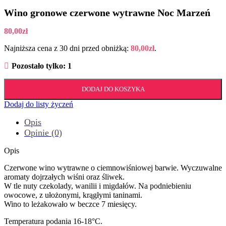
Wino gronowe czerwone wytrawne Noc Marzeń
80,00
zł
Najniższa cena z 30 dni przed obniżką:
80,00
zł
.
Pozostało tylko: 1
DODAJ DO KOSZYKA
Dodaj do listy życzeń
Opis
Opinie (0)
Opis
Czerwone wino wytrawne o ciemnowiśniowej barwie. Wyczuwalne
aromaty dojrzałych wiśni oraz śliwek.
W tle nuty czekolady, wanilii i migdałów. Na podniebieniu
owocowe, z ułożonymi, krągłymi taninami.
Wino to leżakowało w beczce 7 miesięcy.
Temperatura podania 16-18°C.