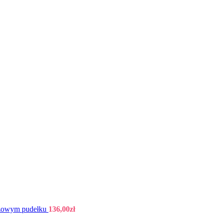
różowym pudełku
136,00
zł