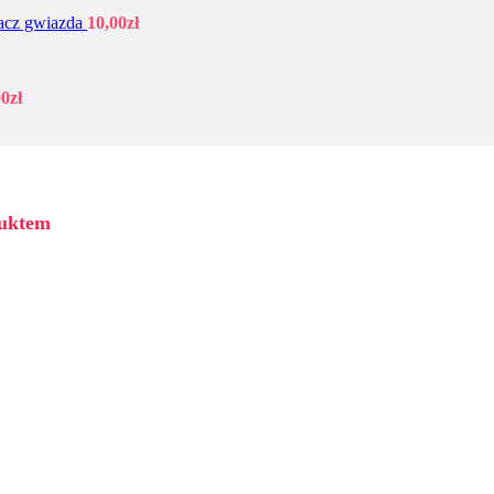
acz gwiazda
10,00
zł
00
zł
duktem