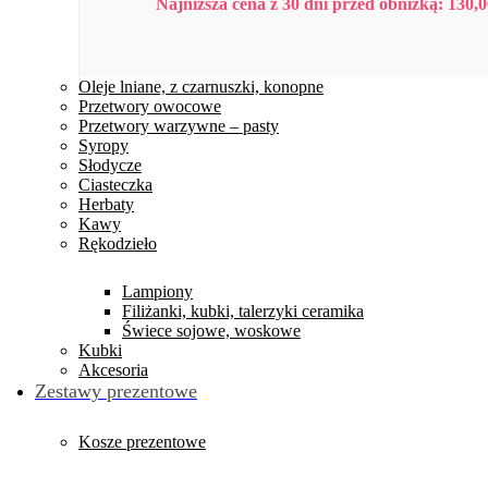
Najniższa cena z 30 dni przed obniżką:
130,0
Oleje lniane, z czarnuszki, konopne
Przetwory owocowe
Przetwory warzywne – pasty
Syropy
Słodycze
Ciasteczka
Herbaty
Kawy
Rękodzieło
Lampiony
Filiżanki, kubki, talerzyki ceramika
Świece sojowe, woskowe
Kubki
Akcesoria
Zestawy prezentowe
Kosze prezentowe