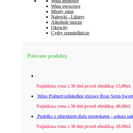
Wina gronowe
Wina owocowe
Miody pitne
Nalewki - Likiery
Alkohole mocne
Okowity
Cydry rzemieślnicze
Polecane produkty
Najniższa cena z 30 dni przed obniżką:
15,00
zł
.
Wino Polineri półsłodkie różowe Rose Semi-Swee
Najniższa cena z 30 dni przed obniżką:
40,00
zł
.
Pudełko z okienkiem duże prostokątne - usługa p
Najniższa cena z 30 dni przed obniżką:
18,00
zł
.