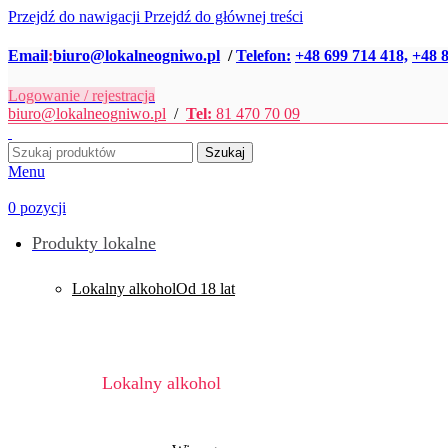
Przejdź do nawigacji
Przejdź do głównej treści
Email
:
biuro@lokalneogniwo.pl
/
Telefon:
+48 699 714 418,
+48 8
Logowanie / rejestracja
biuro@lokalneogniwo.pl
/
Tel:
81 470 70 09
Szukaj
Menu
0
pozycji
Produkty lokalne
Lokalny alkohol
Od 18 lat
Lokalny alkohol