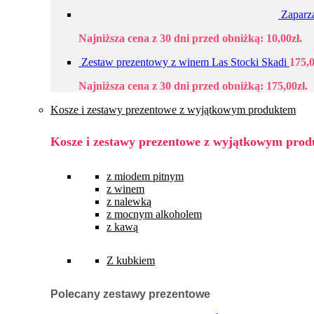
Zaparz
Najniższa cena z 30 dni przed obniżką:
10,00
zł
.
Zestaw prezentowy z winem Las Stocki Skadi
175,
Najniższa cena z 30 dni przed obniżką:
175,00
zł
.
Kosze i zestawy prezentowe z wyjątkowym produktem
Kosze i zestawy prezentowe z wyjątkowym pro
z miodem pitnym
z winem
z nalewką
z mocnym alkoholem
z kawą
Z kubkiem
Polecany zestawy prezentowe