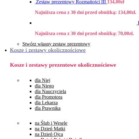
Zestaw prezentowy Rozmaitości III
134,00
zł
Najniższa cena z 30 dni przed obniżką:
134,00
zł
.
Najniższa cena z 30 dni przed obniżką:
70,00
zł
.
Stwórz własny zestaw prezentowy
Kosze i zestawy okolicznościowe
Kosze i zestawy prezentowe okolicznościowe
dla Niej
dla Niego
dla Nauczyciela
dla Promotora
dla Lekarza
dla Prawnika
na Ślub i Wesele
na Dzień Matki
na Dzień Ojca