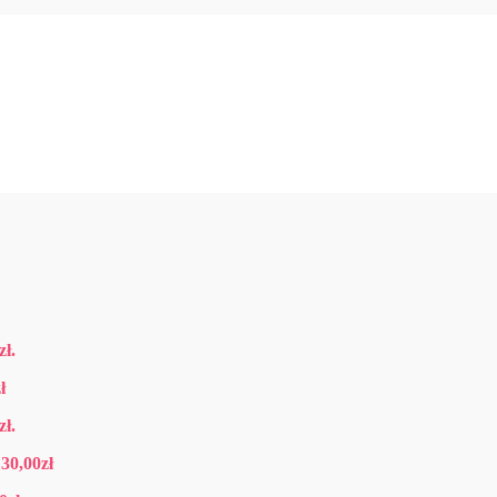
zł
.
ł
zł
.
130,00
zł