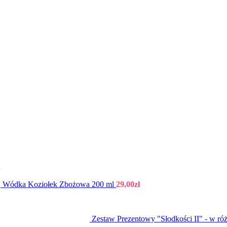
.
Wódka Koziołek Zbożowa 200 ml
29,00
zł
Zestaw Prezentowy "Słodkości II" - w 