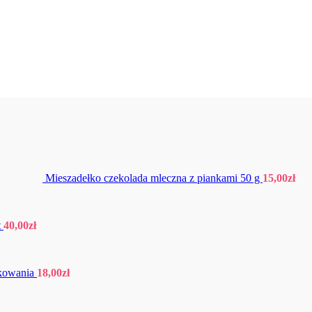
Mieszadełko czekolada mleczna z piankami 50 g
15,00
zł
t
40,00
zł
akowania
18,00
zł