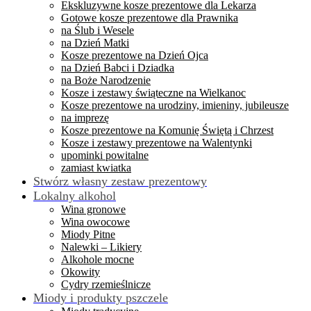
Ekskluzywne kosze prezentowe dla Lekarza
Gotowe kosze prezentowe dla Prawnika
na Ślub i Wesele
na Dzień Matki
Kosze prezentowe na Dzień Ojca
na Dzień Babci i Dziadka
na Boże Narodzenie
Kosze i zestawy świąteczne na Wielkanoc
Kosze prezentowe na urodziny, imieniny, jubileusze
na imprezę
Kosze prezentowe na Komunię Świętą i Chrzest
Kosze i zestawy prezentowe na Walentynki
upominki powitalne
zamiast kwiatka
Stwórz własny zestaw prezentowy
Lokalny alkohol
Wina gronowe
Wina owocowe
Miody Pitne
Nalewki – Likiery
Alkohole mocne
Okowity
Cydry rzemieślnicze
Miody i produkty pszczele