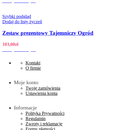
Dodaj do koszyka
Szybki podgląd
Dodaj do listy życzeń
Zestaw prezentowy Tajemniczy Ogród
103,00
zł
Dodaj do koszyka
Kontakt
O firmie
Moje konto
Twoje zamówienia
Ustawienia konta
Informacje
Polityka Prywatności
Regulamin
Zwroty i reklamacje
Formy płatności