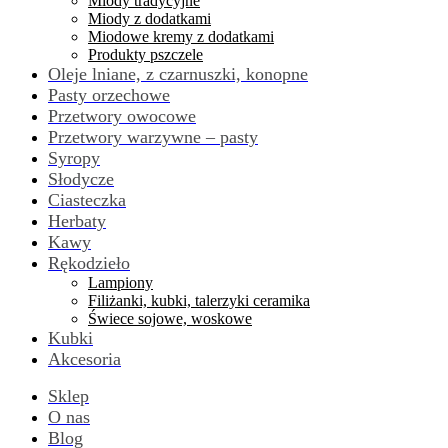
Miody tradycyjne
Miody z dodatkami
Miodowe kremy z dodatkami
Produkty pszczele
Oleje lniane, z czarnuszki, konopne
Pasty orzechowe
Przetwory owocowe
Przetwory warzywne – pasty
Syropy
Słodycze
Ciasteczka
Herbaty
Kawy
Rękodzieło
Lampiony
Filiżanki, kubki, talerzyki ceramika
Świece sojowe, woskowe
Kubki
Akcesoria
Sklep
O nas
Blog