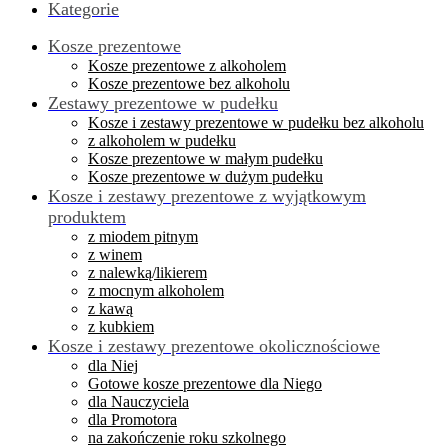
Kategorie
Kosze prezentowe
Kosze prezentowe z alkoholem
Kosze prezentowe bez alkoholu
Zestawy prezentowe w pudełku
Kosze i zestawy prezentowe w pudełku bez alkoholu
z alkoholem w pudełku
Kosze prezentowe w małym pudełku
Kosze prezentowe w dużym pudełku
Kosze i zestawy prezentowe z wyjątkowym
produktem
z miodem pitnym
z winem
z nalewką/likierem
z mocnym alkoholem
z kawą
z kubkiem
Kosze i zestawy prezentowe okolicznościowe
dla Niej
Gotowe kosze prezentowe dla Niego
dla Nauczyciela
dla Promotora
na zakończenie roku szkolnego