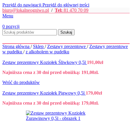
Przejdź do nawigacji
Przejdź do głównej treści
biuro@lokalneogniwo.pl
/
Tel:
81 470 70 09
Menu
0
pozycji
Szukaj
Strona główna
/
Sklep
/
Zestawy prezentowe
/
Zestawy prezentowe
w pudełku
/
z alkoholem w pudełku
Zestaw prezentowy Koziołek Śliwkowy 0,5l
191,00
zł
Najniższa cena z 30 dni przed obniżką:
191,00
zł
.
Wróć do produktów
Zestaw prezentowy Koziołek Pigwowy 0,5l
179,00
zł
Najniższa cena z 30 dni przed obniżką:
179,00
zł
.