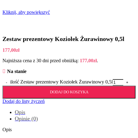
Kliknij, aby powiększyć
Zestaw prezentowy Koziołek Żurawinowy 0,5l
177,00
zł
Najniższa cena z 30 dni przed obniżką:
177,00
zł
.
Na stanie
ilość Zestaw prezentowy Koziołek Żurawinowy 0,5l
DODAJ DO KOSZYKA
Dodaj do listy życzeń
Opis
Opinie (0)
Opis