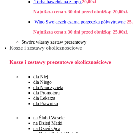
Torba bawełniana z logo
20,00
zł
Najniższa cena z 30 dni przed obniżką:
20,00
zł
.
Wino Swojaczek czarna porzeczka półwytrawne
25
Najniższa cena z 30 dni przed obniżką:
25,00
zł
.
Stwórz własny zestaw prezentowy
Kosze i zestawy okolicznościowe
Kosze i zestawy prezentowe okolicznościowe
dla Niej
dla Niego
dla Nauczyciela
dla Promotora
dla Lekarza
dla Prawnika
na Ślub i Wesele
na Dzień Matki
na Dzień Ojca