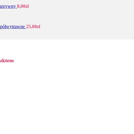
Warzywny
8,00
zł
i półwytrawne
25,00
zł
duktem