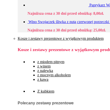
Paprykarz 
Najniższa cena z 30 dni przed obniżką:
8,00
zł
.
Wino Swojaczek śliwka z nutą czerwonej porzeczk
Najniższa cena z 30 dni przed obniżką:
25,00
zł
.
Kosze i zestawy prezentowe z wyjątkowym produktem
Kosze i zestawy prezentowe z wyjątkowym pro
z miodem pitnym
z winem
z nalewką
z mocnym alkoholem
z kawą
Z kubkiem
Polecany zestawy prezentowe