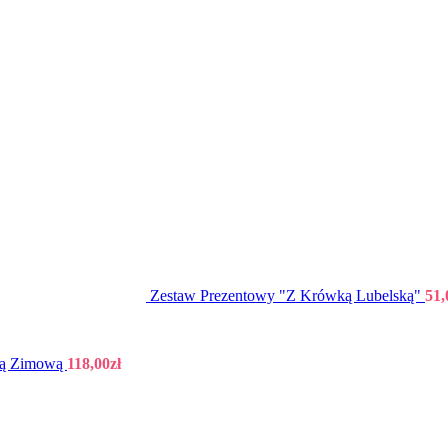
Zestaw Prezentowy "Z Krówką Lubelską"
51,
wą Zimową
118,00
zł