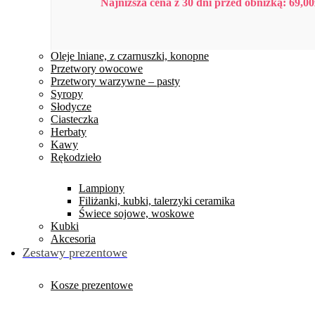
Najniższa cena z 30 dni przed obniżką:
69,00
Oleje lniane, z czarnuszki, konopne
Przetwory owocowe
Przetwory warzywne – pasty
Syropy
Słodycze
Ciasteczka
Herbaty
Kawy
Rękodzieło
Lampiony
Filiżanki, kubki, talerzyki ceramika
Świece sojowe, woskowe
Kubki
Akcesoria
Zestawy prezentowe
Kosze prezentowe