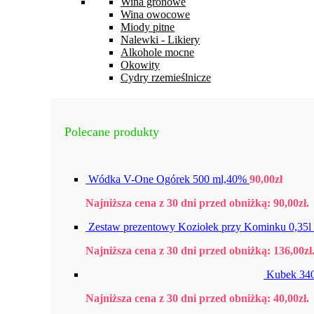
Wina gronowe
Wina owocowe
Miody pitne
Nalewki - Likiery
Alkohole mocne
Okowity
Cydry rzemieślnicze
Polecane produkty
Wódka V-One Ogórek 500 ml,40%
90,00
zł
Najniższa cena z 30 dni przed obniżką:
90,00
zł
.
Zestaw prezentowy Koziołek przy Kominku 0,35l
Najniższa cena z 30 dni przed obniżką:
136,00
zł
Kubek 34
Najniższa cena z 30 dni przed obniżką:
40,00
zł
.