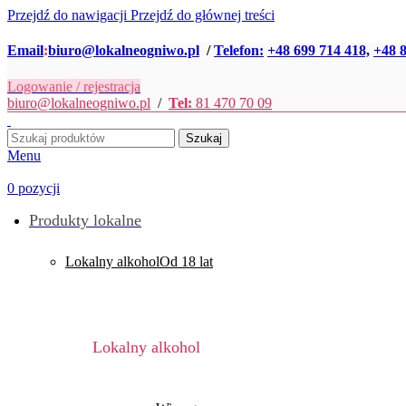
Przejdź do nawigacji
Przejdź do głównej treści
Email
:
biuro@lokalneogniwo.pl
/
Telefon:
+48 699 714 418,
+48 8
Logowanie / rejestracja
biuro@lokalneogniwo.pl
/
Tel:
81 470 70 09
Szukaj
Menu
0
pozycji
Produkty lokalne
Lokalny alkohol
Od 18 lat
Lokalny alkohol