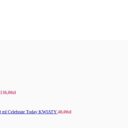
136,00
zł
.
0 ml Celebrate Today KWIATY
40,00
zł