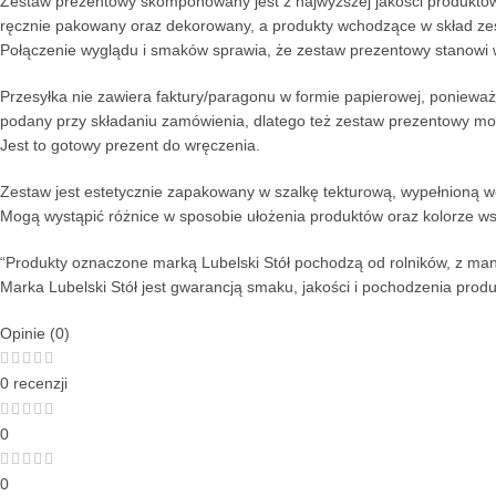
Zestaw prezentowy skomponowany jest z najwyższej jakości produktów
ręcznie pakowany oraz dekorowany, a produkty wchodzące w skład zes
Połączenie wyglądu i smaków sprawia, że zestaw prezentowy stanowi 
Przesyłka nie zawiera faktury/paragonu w formie papierowej, ponieważ
podany przy składaniu zamówienia, dlatego też zestaw prezentowy mo
Jest to gotowy prezent do wręczenia.
Zestaw jest estetycznie zapakowany w szalkę tekturową, wypełnioną w
Mogą wystąpić różnice w sposobie ułożenia produktów oraz kolorze ws
“Produkty oznaczone marką Lubelski Stół pochodzą od rolników, z manu
Marka Lubelski Stół jest gwarancją smaku, jakości i pochodzenia produ
Opinie (0)
0 recenzji
0
0