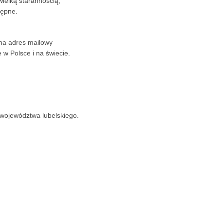
ielką starannością,
tępne.
 na adres mailowy
w Polsce i na świecie.
 województwa lubelskiego.