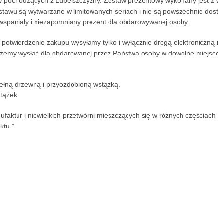
 pochodzących z Lubelszczyzny. Zestaw prezentowy wykonany jest z w
tawu są wytwarzane w limitowanych seriach i nie są powszechnie dos
wspaniały i niezapomniany prezent dla obdarowywanej osoby.
 potwierdzenie zakupu wysyłamy tylko i wyłącznie drogą elektroniczną
żemy wysłać dla obdarowanej przez Państwa osoby w dowolne miejsce 
ełną drzewną i przyozdobioną wstążką.
tążek.
faktur i niewielkich przetwórni mieszczących się w różnych częściach
ktu.”