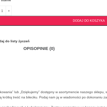
 stanie
DODAJ DO KOSZYKA
aj do listy życzeń
OPIS
OPINIE (0)
ękowania” lub „Dziękujemy” dostępny w asortymencie naszego sklepu, 
krótką treść na bileciku. Podaj nam ją w wiadomości po dokonaniu z