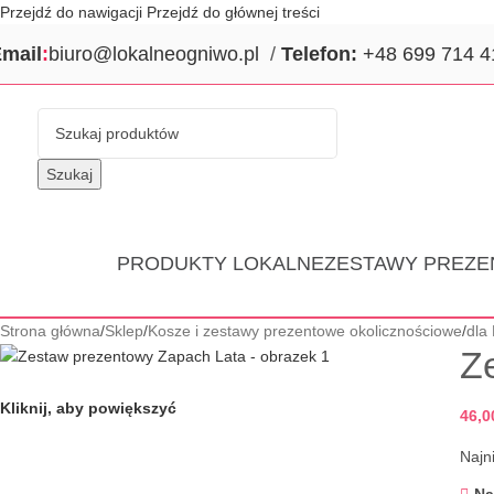
Przejdź do nawigacji
Przejdź do głównej treści
mail
:
biuro@lokalneogniwo.pl
/
Telefon:
+48 699 714 4
Szukaj
PRODUKTY LOKALNE
ZESTAWY PREZ
Strona główna
/
Sklep
/
Kosze i zestawy prezentowe okolicznościowe
/
dla 
Z
Kliknij, aby powiększyć
46,0
Najn