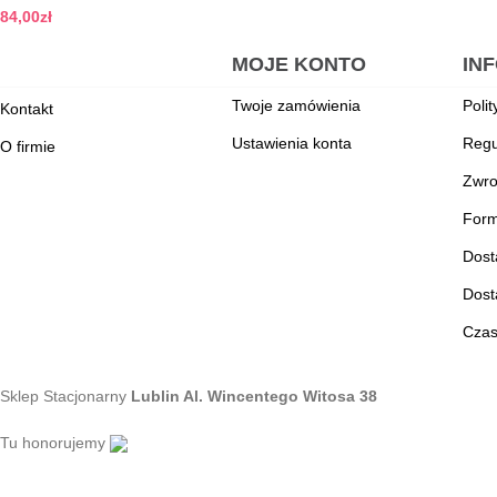
84,00
zł
Dodaj do koszyka
MOJE KONTO
IN
Twoje zamówienia
Poli
Kontakt
Ustawienia konta
Regu
O firmie
Zwro
Form
Dost
Dost
Czas
Sklep Stacjonarny
Lublin Al. Wincentego Witosa 38
Tu honorujemy