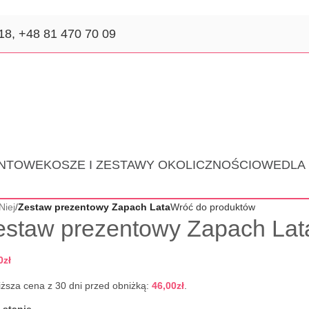
18,
+48 81 470 70 09
ENTOWE
KOSZE I ZESTAWY OKOLICZNOŚCIOWE
DLA
Niej
/
Zestaw prezentowy Zapach Lata
Wróć do produktów
estaw prezentowy Zapach Lat
0
zł
iższa cena z 30 dni przed obniżką:
46,00
zł
.