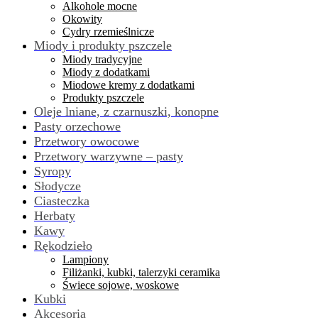
Alkohole mocne
Okowity
Cydry rzemieślnicze
Miody i produkty pszczele
Miody tradycyjne
Miody z dodatkami
Miodowe kremy z dodatkami
Produkty pszczele
Oleje lniane, z czarnuszki, konopne
Pasty orzechowe
Przetwory owocowe
Przetwory warzywne – pasty
Syropy
Słodycze
Ciasteczka
Herbaty
Kawy
Rękodzieło
Lampiony
Filiżanki, kubki, talerzyki ceramika
Świece sojowe, woskowe
Kubki
Akcesoria