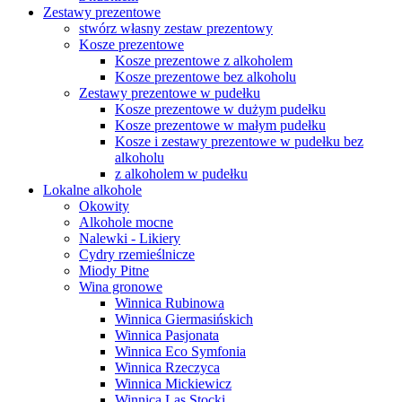
Zestawy prezentowe
stwórz własny zestaw prezentowy
Kosze prezentowe
Kosze prezentowe z alkoholem
Kosze prezentowe bez alkoholu
Zestawy prezentowe w pudełku
Kosze prezentowe w dużym pudełku
Kosze prezentowe w małym pudełku
Kosze i zestawy prezentowe w pudełku bez
alkoholu
z alkoholem w pudełku
Lokalne alkohole
Okowity
Alkohole mocne
Nalewki - Likiery
Cydry rzemieślnicze
Miody Pitne
Wina gronowe
Winnica Rubinowa
Winnica Giermasińskich
Winnica Pasjonata
Winnica Eco Symfonia
Winnica Rzeczyca
Winnica Mickiewicz
Winnica Las Stocki