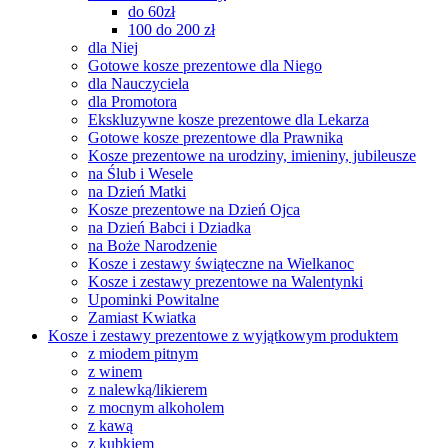
do 60zł
100 do 200 zł
dla Niej
Gotowe kosze prezentowe dla Niego
dla Nauczyciela
dla Promotora
Ekskluzywne kosze prezentowe dla Lekarza
Gotowe kosze prezentowe dla Prawnika
Kosze prezentowe na urodziny, imieniny, jubileusze
na Ślub i Wesele
na Dzień Matki
Kosze prezentowe na Dzień Ojca
na Dzień Babci i Dziadka
na Boże Narodzenie
Kosze i zestawy świąteczne na Wielkanoc
Kosze i zestawy prezentowe na Walentynki
Upominki Powitalne
Zamiast Kwiatka
Kosze i zestawy prezentowe z wyjątkowym produktem
z miodem pitnym
z winem
z nalewką/likierem
z mocnym alkoholem
z kawą
z kubkiem