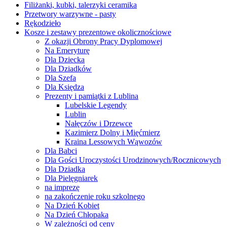
Filiżanki, kubki, talerzyki ceramika
Przetwory warzywne - pasty
Rękodzieło
Kosze i zestawy prezentowe okolicznościowe
Z okazji Obrony Pracy Dyplomowej
Na Emeryturę
Dla Dziecka
Dla Dziadków
Dla Szefa
Dla Księdza
Prezenty i pamiątki z Lublina
Lubelskie Legendy
Lublin
Nałęczów i Drzewce
Kazimierz Dolny i Mięćmierz
Kraina Lessowych Wąwozów
Dla Babci
Dla Gości Uroczystości Urodzinowych/Rocznicowych
Dla Dziadka
Dla Pielęgniarek
na imprezę
na zakończenie roku szkolnego
Na Dzień Kobiet
Na Dzień Chłopaka
W zależności od ceny