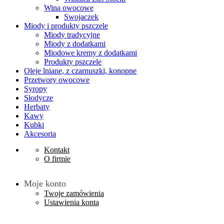
Wina owocowe
Swojaczek
Miody i produkty pszczele
Miody tradycyjne
Miody z dodatkami
Miodowe kremy z dodatkami
Produkty pszczele
Oleje lniane, z czarnuszki, konopne
Przetwory owocowe
Syropy
Słodycze
Herbaty
Kawy
Kubki
Akcesoria
Kontakt
O firmie
Moje konto
Twoje zamówienia
Ustawienia konta