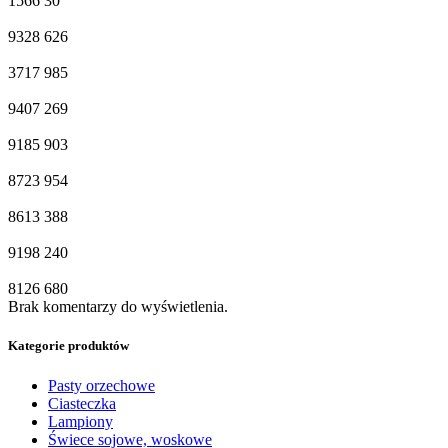
1566
30
9328
626
3717
985
9407
269
9185
903
8723
954
8613
388
9198
240
8126
680
Brak komentarzy do wyświetlenia.
Kategorie produktów
Pasty orzechowe
Ciasteczka
Lampiony
Świece sojowe, woskowe