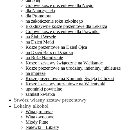
dla Niej
Gotowe kosze prezentowe dla Niego
dla Nauczyciela
dla Promotora
na zakończenie roku szkolnego
Ekskluzywne kosze prezentowe dla Lekarza
Gotowe kosze prezentowe dla Prawnika
na Ślub i Wesele
na Dzień Matki
Kosze prezentowe na Dzień Ojca
na Dzień Babci i Dziadka
na Boże Narodzenie
Kosze i zestawy świąteczne na Wielkanoc
Kosze prezentowe na urodziny, imieniny, jubileusze
na imprezę
Kosze prezentowe na Komunię Świętą i Chrzest
Kosze i zestawy prezentowe na Walentynki
upominki powitalne
zamiast kwiatka
Stwórz własny zestaw prezentowy
Lokalny alkohol
Wina gronowe
Wina owocowe
Miody Pitne
Nalewki – Likiery