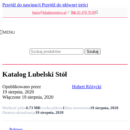
Przejdź do nawigacji
Przejdź do głównej treści
biuro@lokalneogniwo.pl
/
Tel:
81 470 70 09
MENU
Szukaj
Katalog Lubelski Stół
Opublikowano przez
Hubert Różycki
19 sierpnia, 2020
Włączone 19 sierpnia, 2020
Wielkość pliku
6.73 MB
Liczba plików
1
Data utworzenia
19 sierpnia, 2020
Ostatnia aktualizacja
19 sierpnia, 2020
Pobierz