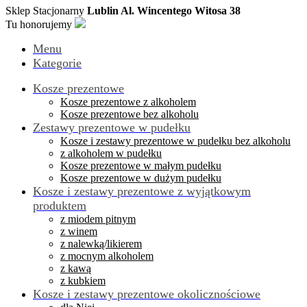
Sklep Stacjonarny
Lublin Al. Wincentego Witosa 38
Tu honorujemy
Menu
Kategorie
Kosze prezentowe
Kosze prezentowe z alkoholem
Kosze prezentowe bez alkoholu
Zestawy prezentowe w pudełku
Kosze i zestawy prezentowe w pudełku bez alkoholu
z alkoholem w pudełku
Kosze prezentowe w małym pudełku
Kosze prezentowe w dużym pudełku
Kosze i zestawy prezentowe z wyjątkowym
produktem
z miodem pitnym
z winem
z nalewką/likierem
z mocnym alkoholem
z kawą
z kubkiem
Kosze i zestawy prezentowe okolicznościowe