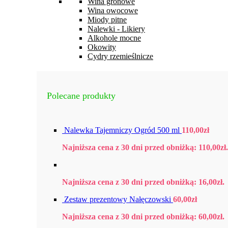
Wina gronowe
Wina owocowe
Miody pitne
Nalewki - Likiery
Alkohole mocne
Okowity
Cydry rzemieślnicze
Polecane produkty
Nalewka Tajemniczy Ogród 500 ml
110,00
zł
Najniższa cena z 30 dni przed obniżką:
110,00
zł
.
Najniższa cena z 30 dni przed obniżką:
16,00
zł
.
Zestaw prezentowy Nałęczowski
60,00
zł
Najniższa cena z 30 dni przed obniżką:
60,00
zł
.