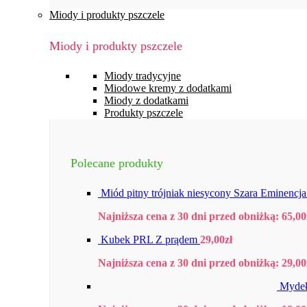
Miody i produkty pszczele
Miody i produkty pszczele
Miody tradycyjne
Miodowe kremy z dodatkami
Miody z dodatkami
Produkty pszczele
Polecane produkty
Miód pitny trójniak niesycony Szara Eminencj
Najniższa cena z 30 dni przed obniżką:
65,00
Kubek PRL Z prądem
29,00
zł
Najniższa cena z 30 dni przed obniżką:
29,00
Mydeł