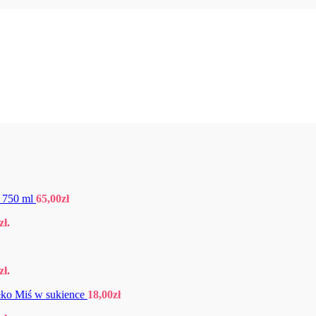
a 750 ml
65,00
zł
zł
.
zł
.
ko Miś w sukience
18,00
zł