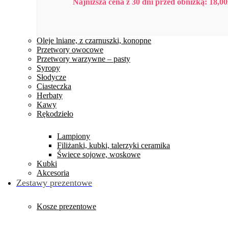
Najniższa cena z 30 dni przed obniżką:
18,00
Oleje lniane, z czarnuszki, konopne
Przetwory owocowe
Przetwory warzywne – pasty
Syropy
Słodycze
Ciasteczka
Herbaty
Kawy
Rękodzieło
Lampiony
Filiżanki, kubki, talerzyki ceramika
Świece sojowe, woskowe
Kubki
Akcesoria
Zestawy prezentowe
Kosze prezentowe