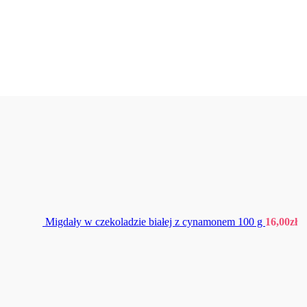
Migdały w czekoladzie białej z cynamonem 100 g
16,00
zł