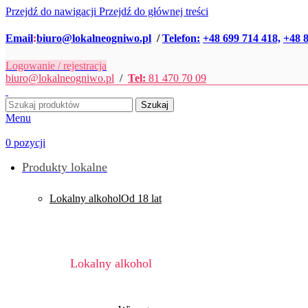
Przejdź do nawigacji
Przejdź do głównej treści
Email
:
biuro@lokalneogniwo.pl
/
Telefon:
+48 699 714 418,
+48 8
Logowanie / rejestracja
biuro@lokalneogniwo.pl
/
Tel:
81 470 70 09
Szukaj
Menu
0
pozycji
Produkty lokalne
Lokalny alkohol
Od 18 lat
Lokalny alkohol