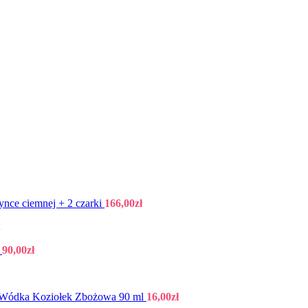
ynce ciemnej + 2 czarki
166,00
zł
.
e
90,00
zł
Wódka Koziołek Zbożowa 90 ml
16,00
zł