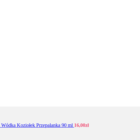
Wódka Koziołek Przepalanka 90 ml
16,00
zł