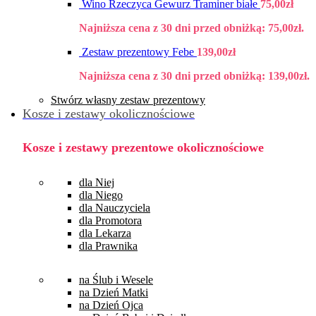
Wino Rzeczyca Gewurz Traminer białe
75,00
zł
Najniższa cena z 30 dni przed obniżką:
75,00
zł
.
Zestaw prezentowy Febe
139,00
zł
Najniższa cena z 30 dni przed obniżką:
139,00
zł
.
Stwórz własny zestaw prezentowy
Kosze i zestawy okolicznościowe
Kosze i zestawy prezentowe okolicznościowe
dla Niej
dla Niego
dla Nauczyciela
dla Promotora
dla Lekarza
dla Prawnika
na Ślub i Wesele
na Dzień Matki
na Dzień Ojca