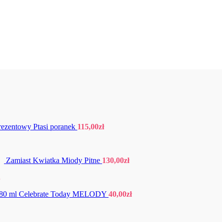
rezentowy Ptasi poranek
115,00
zł
Zamiast Kwiatka Miody Pitne
130,00
zł
.
80 ml Celebrate Today MELODY
40,00
zł