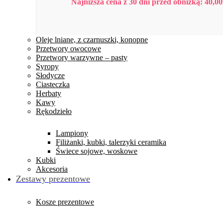
Najniższa cena z 30 dni przed obniżką:
40,00
Oleje lniane, z czarnuszki, konopne
Przetwory owocowe
Przetwory warzywne – pasty
Syropy
Słodycze
Ciasteczka
Herbaty
Kawy
Rękodzieło
Lampiony
Filiżanki, kubki, talerzyki ceramika
Świece sojowe, woskowe
Kubki
Akcesoria
Zestawy prezentowe
Kosze prezentowe