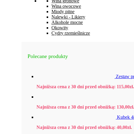
Wina gronowe
Wina owocowe
Miody pitne
Nalewki - Likiery
Alkohole mocne
Okowity
Cydry rzemieślnicze
Polecane produkty
Zestaw p
Najniższa cena z 30 dni przed obniżką:
115,00
zł
.
Najniższa cena z 30 dni przed obniżką:
130,00
zł
Kubek 4
Najniższa cena z 30 dni przed obniżką:
40,00
zł
.