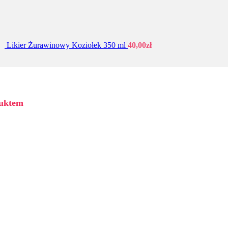
Likier Żurawinowy Koziołek 350 ml
40,00
zł
duktem