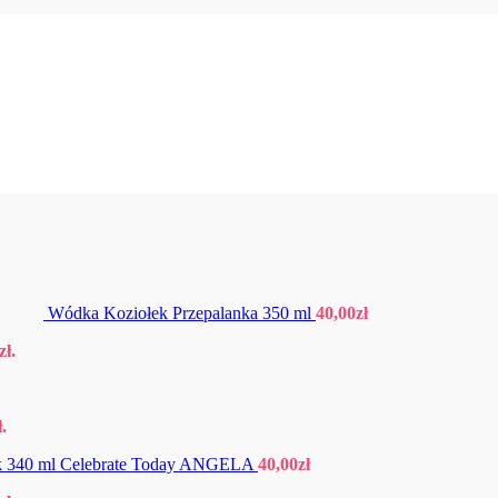
Wódka Koziołek Przepalanka 350 ml
40,00
zł
zł
.
ł
.
 340 ml Celebrate Today ANGELA
40,00
zł