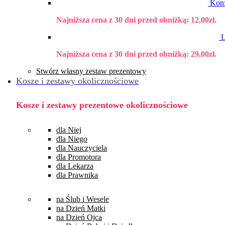
Konf
Najniższa cena z 30 dni przed obniżką:
12,00
zł
.
L
Najniższa cena z 30 dni przed obniżką:
29,00
zł
.
Stwórz własny zestaw prezentowy
Kosze i zestawy okolicznościowe
Kosze i zestawy prezentowe okolicznościowe
dla Niej
dla Niego
dla Nauczyciela
dla Promotora
dla Lekarza
dla Prawnika
na Ślub i Wesele
na Dzień Matki
na Dzień Ojca