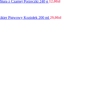
itura z Czarnej Porzeczki 240 g
12,00
zł
ikier Pigwowy Koziołek 200 ml
29,00
zł