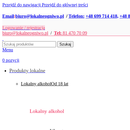
Przejdź do nawigacji
Przejdź do głównej treści
Email
:
biuro@lokalneogniwo.pl
/
Telefon:
+48 699 714 418,
+48 8
Logowanie / rejestracja
biuro@lokalneogniwo.pl
/
Tel:
81 470 70 09
Szukaj
Menu
0
pozycji
Produkty lokalne
Lokalny alkohol
Od 18 lat
Lokalny alkohol