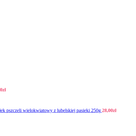
00
zł
łek pszczeli wielokwiatowy z lubelskiej pasieki 250g
28,00
zł