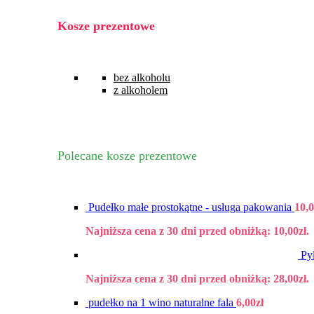
Kosze prezentowe
bez alkoholu
z alkoholem
Polecane kosze prezentowe
Pudełko małe prostokątne - usługa pakowania
10,
Najniższa cena z 30 dni przed obniżką:
10,00
zł
.
Py
Najniższa cena z 30 dni przed obniżką:
28,00
zł
.
pudełko na 1 wino naturalne fala
6,00
zł