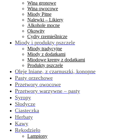
Wina gronowe
Wina owocowe
Miody Pitne
Nalewki – Likiery
Alkohole mocne
Okowity
Cydry rzemieślnicze
Miody i produkty pszczele
Miody tradycyjne
Miody z dodatkami
Miodowe kremy z dodatkami
Produkty pszczele
Oleje lniane, z czarnuszki, konopne
Pasty orzechowe
Przetwory owocowe
Przetwory warzywne – pasty
Syropy
Słodycze
Ciasteczka
Herbaty
Kawy
Rękodzieło
Lampiony