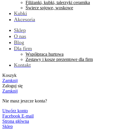
Filiżanki, kubki, talerzyki ceramika
Świece sojowe, woskowe
Kubki
Akcesoria
Sklep
O nas
Blog
Dla firm
Współpraca hurtowa
Zestawy i kosze prezentowe dla firm
Kontakt
Koszyk
Zamknij
Zaloguj się
Zamknij
Nie masz jeszcze konta?
Utwórz konto
Facebook
E-mail
Strona główna
Sklep