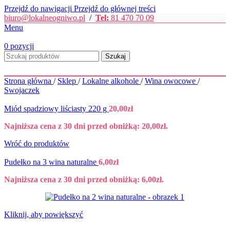
Przejdź do nawigacji
Przejdź do głównej treści
biuro@lokalneogniwo.pl
/
Tel:
81 470 70 09
Menu
0
pozycji
Szukaj
Strona główna
/
Sklep
/
Lokalne alkohole
/
Wina owocowe
/
Swojaczek
Miód spadziowy liściasty 220 g
20,00
zł
Najniższa cena z 30 dni przed obniżką:
20,00
zł
.
Wróć do produktów
Pudełko na 3 wina naturalne
6,00
zł
Najniższa cena z 30 dni przed obniżką:
6,00
zł
.
Kliknij, aby powiększyć